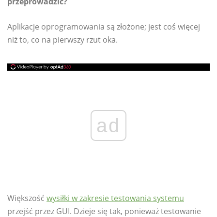
przeprowadzić?
Aplikacje oprogramowania są złożone; jest coś więcej
niż to, co na pierwszy rzut oka.
ad
Większość
wysiłki w zakresie testowania systemu
przejść przez GUI. Dzieje się tak, ponieważ testowanie