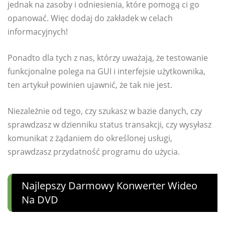
jednak na zasoby i odniesienia, które pomogą ci go
opanować. Więc dodaj do zakładek w celach
informacyjnych!
Ponadto dla tych z nas, którzy uważają, że testowanie
funkcjonalne polega na GUI i interfejsie użytkownika,
ten artykuł powinien ujawnić, że tak nie jest.
Niezależnie od tego, czy szukasz w bazie danych, czy
sprawdzasz w dzienniku status transakcji, czy wysyłasz
komunikat z żądaniem do określonej usługi,
sprawdzasz przydatność programu do użycia.
Najlepszy Darmowy Konwerter Wideo
Na DVD