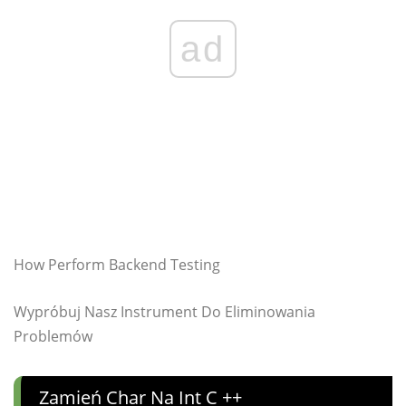
ad
How Perform Backend Testing
Wypróbuj Nasz Instrument Do Eliminowania
Problemów
Zamień Char Na Int C ++