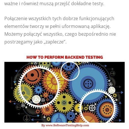
ważne i również muszą przejść dokładne testy.
Połączenie wszystkich tych dobrze funkcjonujących
elementów tworzy w pełni uformowaną aplikację.
Możemy połączyć wszystko, czego bezpośrednio nie
postrzegamy jako „zaplecze”.