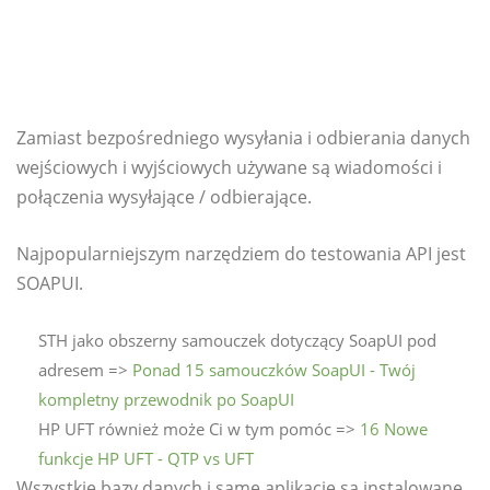
Zamiast bezpośredniego wysyłania i odbierania danych
wejściowych i wyjściowych używane są wiadomości i
połączenia wysyłające / odbierające.
Najpopularniejszym narzędziem do testowania API jest
SOAPUI.
STH jako obszerny samouczek dotyczący SoapUI pod
adresem =>
Ponad 15 samouczków SoapUI - Twój
kompletny przewodnik po SoapUI
HP UFT również może Ci w tym pomóc =>
16 Nowe
funkcje HP UFT - QTP vs UFT
Wszystkie bazy danych i same aplikacje są instalowane