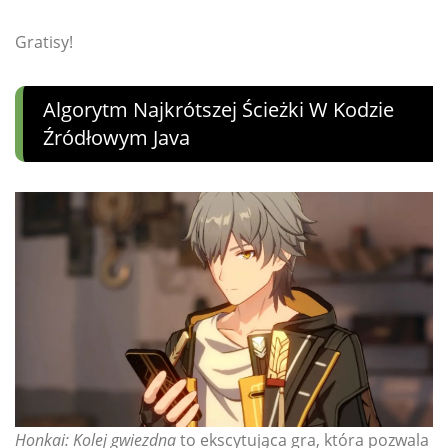
Gratisy!
Algorytm Najkrótszej Ścieżki W Kodzie
Źródłowym Java
Honkai: Kolej gwiezdna
to ekscytująca gra, która pozwala