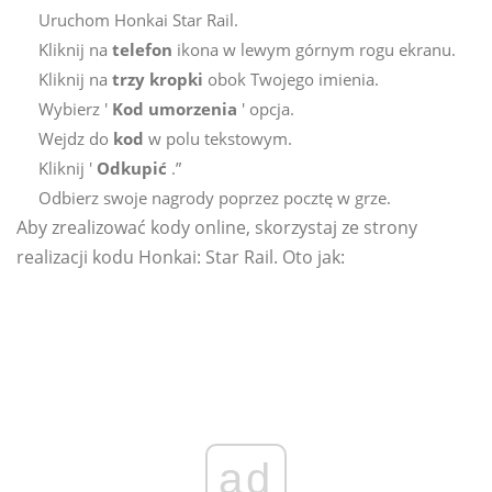
Uruchom Honkai Star Rail.
Kliknij na
telefon
ikona w lewym górnym rogu ekranu.
Kliknij na
trzy kropki
obok Twojego imienia.
Wybierz '
Kod umorzenia
' opcja.
Wejdz do
kod
w polu tekstowym.
Kliknij '
Odkupić
.”
Odbierz swoje nagrody poprzez pocztę w grze.
Aby zrealizować kody online, skorzystaj ze strony
realizacji kodu Honkai: Star Rail. Oto jak:
ad