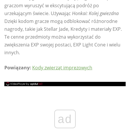
graczom wyruszyć w ekscytującą podróż po
urzekającym świecie. Używając
Honkai: Kolej gwiezdna
Dzięki kodom gracze mogą odblokować różnorodne
nagrody, takie jak Stellar Jade, Kredyty i materiały EXP.
Te cenne przedmioty można wykorzystać do
zwiększenia EXP swojej postaci, EXP Light Cone i wielu
innych.
Powiązany:
Kody zwierząt imprezowych
ad