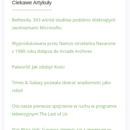
Ciekawe Artykuły
Bethesda, 343 wśród studiów podobno dotkniętych
zwolnieniami Microsoftu
Wyprodukowana przez Namco strzelanka Navarone
z 1980 roku dołącza do Arcade Archives
Palworld: Jak zdobyć Kości
Times & Galaxy pozwala zbierać wiadomości jako
robot
Oto nasze pierwsze spojrzenie w ruchu w programie
telewizyjnym The Last of Us
Star Wars Jedi: Survivor zmierzy się z imperium w