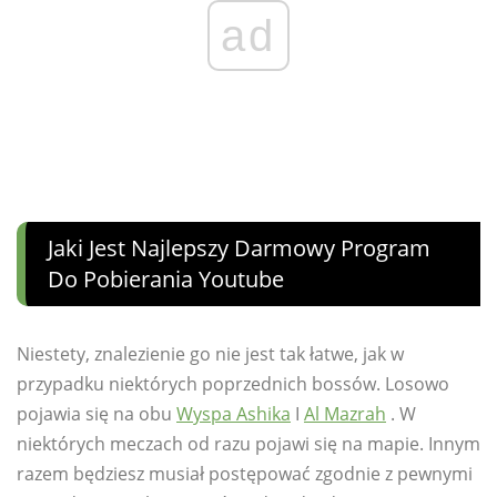
ad
Jaki Jest Najlepszy Darmowy Program
Do Pobierania Youtube
Niestety, znalezienie go nie jest tak łatwe, jak w
przypadku niektórych poprzednich bossów. Losowo
pojawia się na obu
Wyspa Ashika
I
Al Mazrah
. W
niektórych meczach od razu pojawi się na mapie. Innym
razem będziesz musiał postępować zgodnie z pewnymi