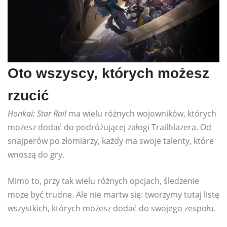
Oto wszyscy, których możesz
rzucić
Honkai: Star Rail
ma wielu różnych wojowników, których
możesz dodać do podróżującej załogi Trailblazera. Od
snajperów po złomiarzy, każdy ma swoje talenty, które
wnoszą do gry.
Mimo to, przy tak wielu różnych opcjach, śledzenie
może być trudne. Ale nie martw się: tworzymy tutaj listę
wszystkich, których możesz dodać do swojego zespołu.