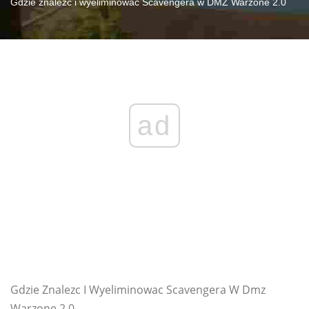
Gdzie znaleźć i wyeliminować Scavengera w DMZ Warzone 2.0
ad
Gdzie Znalezc I Wyeliminowac Scavengera W Dmz
Warzone 2 0