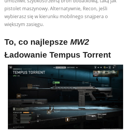
umożliwić szybkostrzelną broń dodatkową, taką jak
pistolet maszynowy. Alternatywnie, Recon, jeśli
wybierasz się w kierunku mobilnego snajpera o
większym zasięgu.
To, co najlepsze
MW2
Ładowanie Tempus Torrent