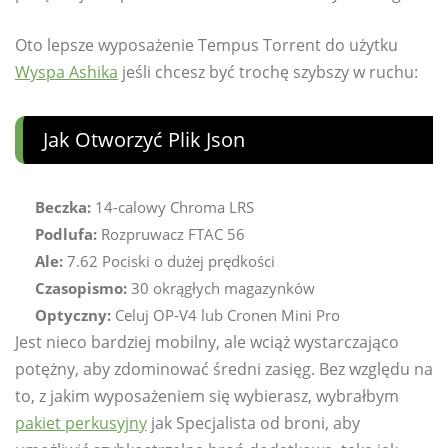
Oto lepsze wyposażenie Tempus Torrent do użytku
Wyspa Ashika
jeśli chcesz być trochę szybszy w ruchu:
Jak Otworzyć Plik Json
Beczka:
14-calowy Chroma LRS
Podlufa:
Rozpruwacz FTAC 56
Ale:
7.62 Pociski o dużej prędkości
Czasopismo:
30 okrągłych magazynków
Optyczny:
Celuj OP-V4 lub Cronen Mini Pro
Jest nieco bardziej mobilny, ale wciąż wystarczająco
potężny, aby zdominować średni zasięg. Bez względu na
to, z jakim wyposażeniem się wybierasz, wybrałbym
pakiet perkusyjny
jak Specjalista od broni, aby