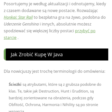
Posortujemy je według aktualizacji i odnotujemy, kiedy
z czasem dodawane są nowe postacie. Rozważając
Honkai: Star Rail
to bezpłatna gra na żywo, podobna do
Uderzenie Genshina
i innych, absolutnie możesz
spodziewać się większej liczby postaci
przybyć po
starcie
.
Jak Zrobić Kupę W Java
Dla nowicjuszy jest trochę terminologii do omówienia:
Ścieżki
są atrybutami, które są z grubsza podobne do
klas. Te, takie jak Destruction, Hunt i Erudition, są
bardziej zorientowane na obrażenia, podczas gdy
Obfitość, Ochrona, Harmonia i Nihility są po stronie
wsparcia.