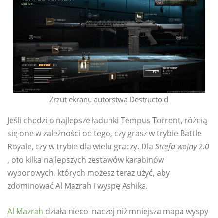
Zrzut ekranu autorstwa Destructoid
Jeśli chodzi o najlepsze ładunki Tempus Torrent, różnią
się one w zależności od tego, czy grasz w trybie Battle
Royale, czy w trybie dla wielu graczy. Dla
Strefa wojny 2.0
, oto kilka najlepszych zestawów karabinów
wyborowych, których możesz teraz użyć, aby
zdominować Al Mazrah i wyspę Ashika.
Al Mazrah
działa nieco inaczej niż mniejsza mapa wyspy