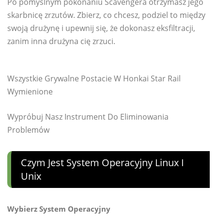
Po pomyślnym pokonaniu Scavengera otrzymasz jego
skarbnicę zrzutów. Zbierz, co chcesz, podziel to między
swoją drużynę i upewnij się, że dokonasz eksfiltracji,
zanim inna drużyna cię zrzuci.
Wszystkie Grywalne Postacie W Honkai Star Rail
Wymienione
Wypróbuj Nasz Instrument Do Eliminowania
Problemów
Czym Jest System Operacyjny Linux I
Unix
Wybierz System Operacyjny