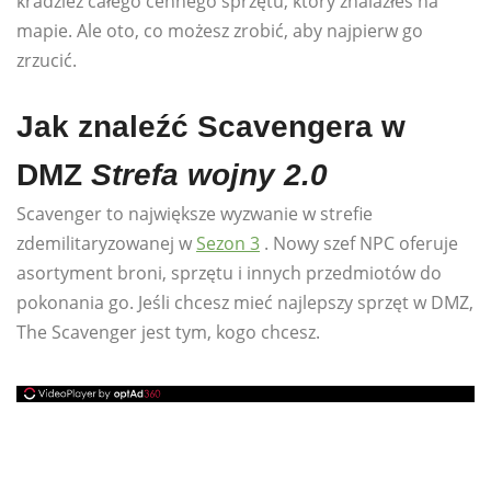
kradzież całego cennego sprzętu, który znalazłeś na
mapie. Ale oto, co możesz zrobić, aby najpierw go
zrzucić.
Jak znaleźć Scavengera w
DMZ
Strefa wojny 2.0
Scavenger to największe wyzwanie w strefie
zdemilitaryzowanej w
Sezon 3
. Nowy szef NPC oferuje
asortyment broni, sprzętu i innych przedmiotów do
pokonania go. Jeśli chcesz mieć najlepszy sprzęt w DMZ,
The Scavenger jest tym, kogo chcesz.