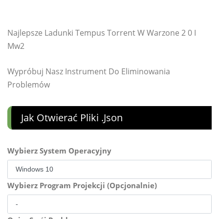
Najlepsze Ladunki Tempus Torrent W Warzone 2 0 I
Mw2
Wypróbuj Nasz Instrument Do Eliminowania
Problemów
Jak Otwierać Pliki .json
Wybierz System Operacyjny
Wybierz Program Projekcji (Opcjonalnie)