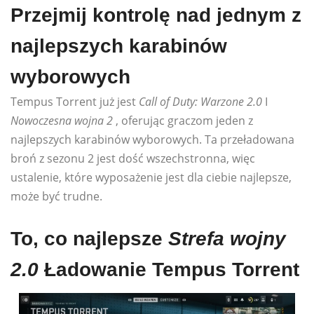
Przejmij kontrolę nad jednym z
najlepszych karabinów
wyborowych
Tempus Torrent już jest
Call of Duty: Warzone 2.0
I
Nowoczesna wojna 2
, oferując graczom jeden z
najlepszych karabinów wyborowych. Ta przeładowana
broń z sezonu 2 jest dość wszechstronna, więc
ustalenie, które wyposażenie jest dla ciebie najlepsze,
może być trudne.
To, co najlepsze
Strefa wojny
2.0
Ładowanie Tempus Torrent