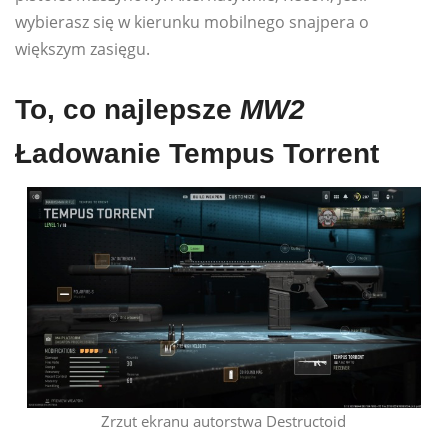
wybierasz się w kierunku mobilnego snajpera o
większym zasięgu.
To, co najlepsze
MW2
Ładowanie Tempus Torrent
Zrzut ekranu autorstwa Destructoid