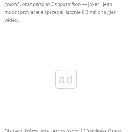
gwiazd
, oraz
persona 5 napastników
— Joker i jego
modni przyjaciele sprzedali łącznie 8,3 miliona gier
wideo.
ad
Dla tych, którzy liczą, jest to około 16,8 miliona
Osoba