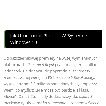
Jak Uruchomić Plik Jnlp W Systemie
Windows 10
Od październikowej premiery na wyżej wymienionych
platformach,
Persona 5 Royal
przesunął łącznie milion
jednostek. Po dodaniu do poprzedniej sprzedaży
zremiksowanej wersji na PS4,
Persona 5 Royal
osiąga
wysoki poziom 3,3 miliona sprzedanych egzemplarzy.
Wiem, co myślisz: „Nie może być bardziej z klasą,
Moyse”. O nie? Cóż, kiedy dodasz wszystko
osoba 5
markowe tytuły —
osoba 5 , Persona 5 Tańcząc w świetle