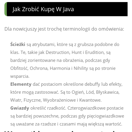
Jak Zrobić Kupę W Java
Dla nowicjuszy jest trochę terminologii do omówienia:
Ścieżki
są atrybutami, które są z grubsza podobne do
klas. Te, takie jak Destruction, Hunt i Erudition, są
bardziej zorientowane na obrażenia, podczas gdy
Obfitość, Ochrona, Harmonia i Nihility są po stronie
wsparcia.
Elementy
dać postaciom określone debuffy lub efekty,
które mogą zastosować. Są to Ogień, Lód, Błyskawica,
Wiatr, Fizyczne, Wyobrażeniowe i Kwantowe.
Gwiazdy
określić rzadkość. Czterogwiazdkowe postacie
są bardziej powszechne, podczas gdy pięciogwiazdkowe
są uważane za rzadsze i czasami mają większą wartość.