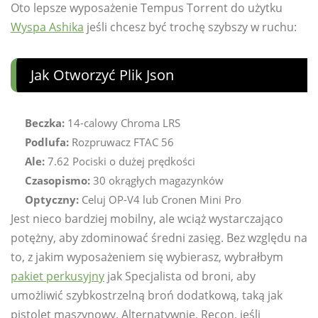
Oto lepsze wyposażenie Tempus Torrent do użytku
Wyspa Ashika
jeśli chcesz być trochę szybszy w ruchu:
Jak Otworzyć Plik Json
Beczka:
14-calowy Chroma LRS
Podlufa:
Rozpruwacz FTAC 56
Ale:
7.62 Pociski o dużej prędkości
Czasopismo:
30 okrągłych magazynków
Optyczny:
Celuj OP-V4 lub Cronen Mini Pro
Jest nieco bardziej mobilny, ale wciąż wystarczająco
potężny, aby zdominować średni zasięg. Bez względu na
to, z jakim wyposażeniem się wybierasz, wybrałbym
pakiet perkusyjny
jak Specjalista od broni, aby
umożliwić szybkostrzelną broń dodatkową, taką jak
pistolet maszynowy. Alternatywnie, Recon, jeśli