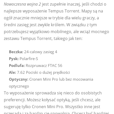
Nowoczesna wojna 2
jest zupełnie inaczej, jeśli chodzi o
najlepsze wyposażenie Tempus Torrent. Mapy są na
ogół znacznie mniejsze w trybie dla wielu graczy, a
średni zasięg jest zwykle królem. W związku z tym
potrzebujesz wyjątkowo mobilnego, ale wciąż mocnego
zestawu Tempus Torrent, takiego jak ten:
Beczka:
24-calowy zasięg 4
Pysk:
Polarfire-S
Podlufa:
Rozpruwacz FTAC 56
Ale:
7.62 Pociski o dużej prędkości
Optyczny:
Cronen Mini Pro lub bez mocowania
optycznego
To wyposażenie sprowadza się nieco do osobistych
preferencji. Możesz kołysać optyką, jeśli chcesz, ale
sugeruję tylko Cronen Mini Pro. Wszystko inne jest
przesadą i za bardzo cię spowalnia. Chcesz być bardziej