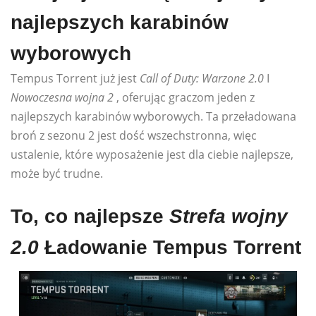
najlepszych karabinów
wyborowych
Tempus Torrent już jest
Call of Duty: Warzone 2.0
I
Nowoczesna wojna 2
, oferując graczom jeden z
najlepszych karabinów wyborowych. Ta przeładowana
broń z sezonu 2 jest dość wszechstronna, więc
ustalenie, które wyposażenie jest dla ciebie najlepsze,
może być trudne.
To, co najlepsze
Strefa wojny
2.0
Ładowanie Tempus Torrent