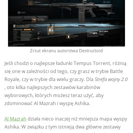
Zrzut ekranu autorstwa Destructoid
Jeśli chodzi o najlepsze ładunki Tempus Torrent, różnią
się one w zależności od tego, czy grasz w trybie Battle
Royale, czy w trybie dla wielu graczy. Dla
Strefa wojny 2.0
, oto kilka najlepszych zestawów karabinów
wyborowych, których możesz teraz użyć, aby
zdominować Al Mazrah i wyspę Ashika.
Al Mazrah
działa nieco inaczej niż mniejsza mapa wyspy
Ashika. W związku z tym istnieją dwa główne zestawy