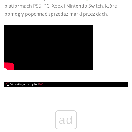
platformach PS5, PC, Xbox i Nintendo Switch, które
pomogły popchnąć sprzedaż marki przez dach.
ad