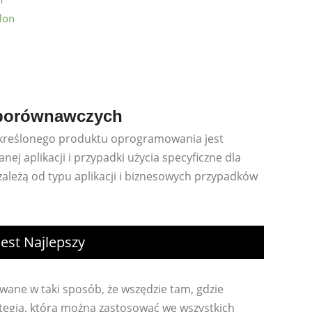
lon
w porównawczych
określonego produktu oprogramowania jest
ej aplikacji i przypadki użycia specyficzne dla
zależą od typu aplikacji i biznesowych przypadków
est Najlepszy
wane w taki sposób, że wszędzie tam, gdzie
ategia, którą można zastosować we wszystkich