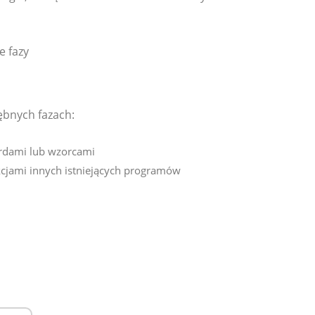
e fazy
bnych fazach:
rdami lub wzorcami
jami innych istniejących programów