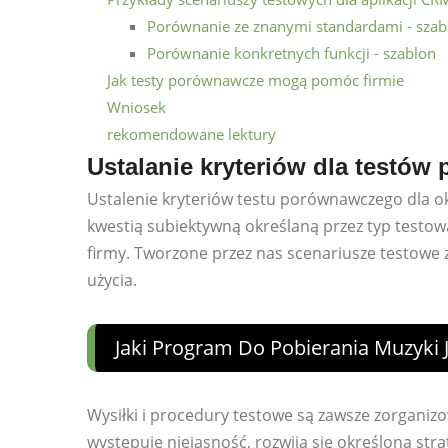
Porównanie ze znanymi standardami - szab
Porównanie konkretnych funkcji - szablon
Jak testy porównawcze mogą pomóc firmie
Wniosek
rekomendowane lektury
Ustalanie kryteriów dla testó
Ustalenie kryteriów testu porównawczego dla 
kwestią subiektywną określaną przez typ testowan
firmy. Tworzone przez nas scenariusze testowe 
użycia.
Jaki Program Do Pobierania Muzyki J
Wysiłki i procedury testowe są zawsze zorganizo
występuje niejasność, rozwija się określona str