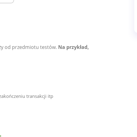
ży od przedmiotu testów.
Na przykład,
akończeniu transakcji itp
M