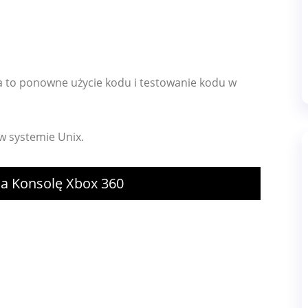
xa to ponowne użycie kodu i testowanie kodu w
w systemie Unix.
Na Konsolę Xbox 360