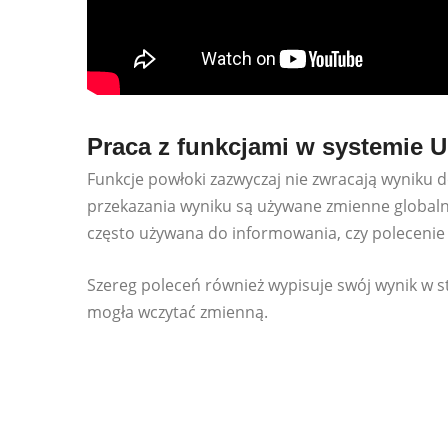
Praca z funkcjami w systemie U
Funkcje powłoki zazwyczaj nie zwracają wyniku 
przekazania wyniku są używane zmienne globalne
często używana do informowania, czy polecenie 
Szereg poleceń również wypisuje swój wynik w s
mogła wczytać zmienną.