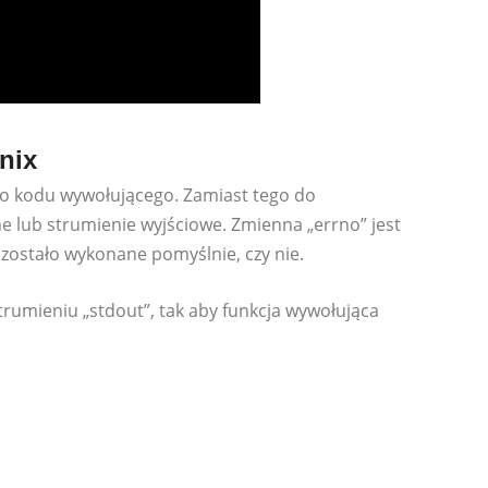
nix
do kodu wywołującego. Zamiast tego do
 lub strumienie wyjściowe. Zmienna „errno” jest
zostało wykonane pomyślnie, czy nie.
trumieniu „stdout”, tak aby funkcja wywołująca