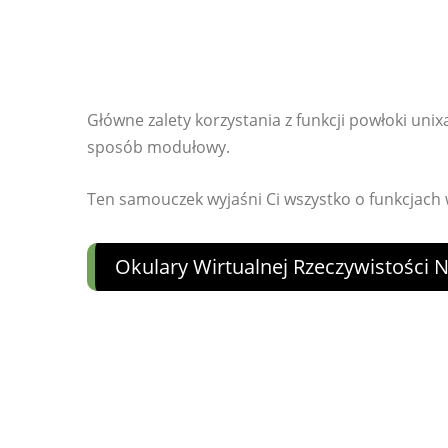
Główne zalety korzystania z funkcji powłoki uni
sposób modułowy.
Ten samouczek wyjaśni Ci wszystko o funkcjach 
Okulary Wirtualnej Rzeczywistości 