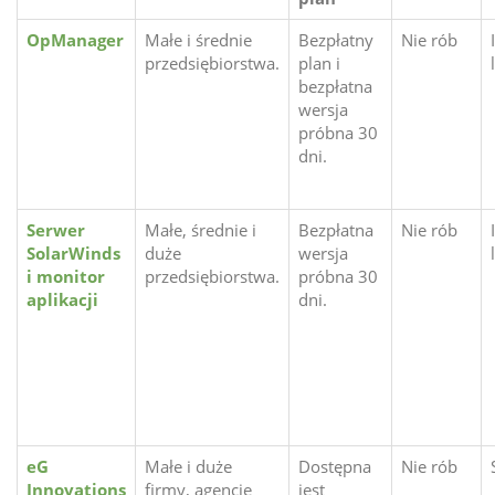
OpManager
Małe i średnie
Bezpłatny
Nie rób
przedsiębiorstwa.
plan i
bezpłatna
wersja
próbna 30
dni.
Serwer
Małe, średnie i
Bezpłatna
Nie rób
SolarWinds
duże
wersja
i monitor
przedsiębiorstwa.
próbna 30
aplikacji
dni.
eG
Małe i duże
Dostępna
Nie rób
Innovations
firmy, agencje
jest