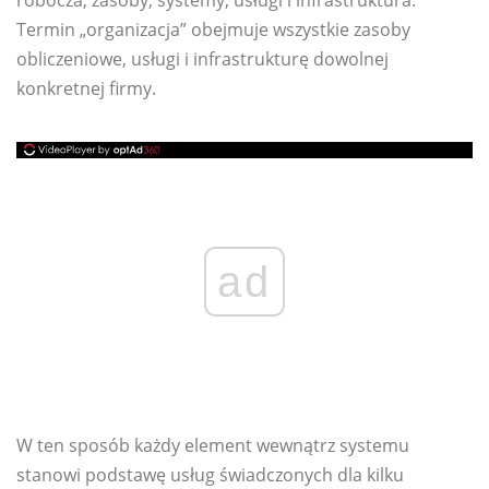
robocza, zasoby, systemy, usługi i infrastruktura.
Termin „organizacja” obejmuje wszystkie zasoby
obliczeniowe, usługi i infrastrukturę dowolnej
konkretnej firmy.
ad
W ten sposób każdy element wewnątrz systemu
stanowi podstawę usług świadczonych dla kilku