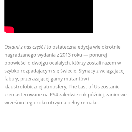
Ostatni z nas część I
to ostateczna edycja wielokrotnie
nagradzanego wydania z 2013 roku — ponurej
opowieści o dwojgu ocalałych, którzy zostali razem w
szybko rozpadającym się świecie. Słynący z wciągającej
fabuły, przerażającej gamy mutantów i
klaustrofobicznej atmosfery, The Last of Us zostanie
zremasterowane na PS4 zaledwie rok później, zanim we
wrześniu tego roku otrzyma pełny remake.