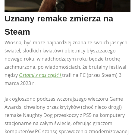
Uznany remake zmierza na
Steam
Wiosna, być może najbardziej znana ze swoich jasnych
świateł, słodkich kwiatów i obietnicy błyszczącego
nowego roku, w nadchodzącym roku będzie trochę
zachmurzona, po wiadomościach, że brutalny festiwal
nędzy
Ostatni z nas część I
trafi na PC (przez Steam) 3
marca 2023 r.
Jak ogłoszono podczas wczorajszego wieczoru Game
Awards, chwalony przez krytyków (choć nieco drogi)
remake Naughty Dog przeskoczy z PS5 na komputery
stacjonarne na całym świecie, oferując graczom
komputerów PC szansę sprawdzenia zmodernizowanej