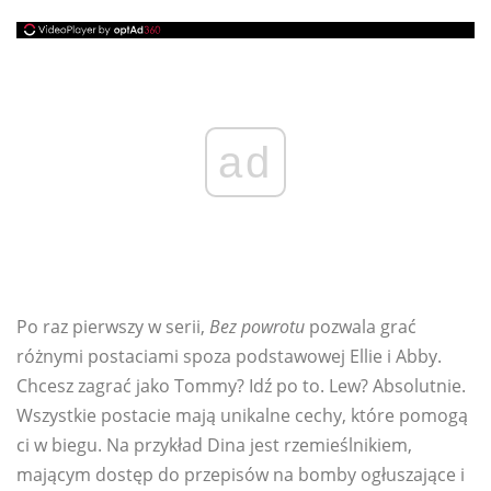
ad
Po raz pierwszy w serii,
Bez powrotu
pozwala grać
różnymi postaciami spoza podstawowej Ellie i Abby.
Chcesz zagrać jako Tommy? Idź po to. Lew? Absolutnie.
Wszystkie postacie mają unikalne cechy, które pomogą
ci w biegu. Na przykład Dina jest rzemieślnikiem,
mającym dostęp do przepisów na bomby ogłuszające i