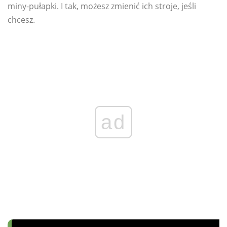
miny-pułapki. I tak, możesz zmienić ich stroje, jeśli
chcesz.
ad