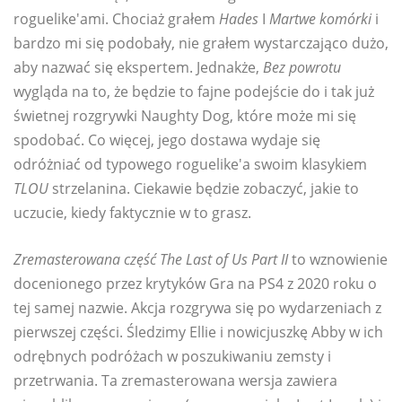
roguelike'ami. Chociaż grałem
Hades
I
Martwe komórki
i
bardzo mi się podobały, nie grałem wystarczająco dużo,
aby nazwać się ekspertem. Jednakże,
Bez powrotu
wygląda na to, że będzie to fajne podejście do i tak już
świetnej rozgrywki Naughty Dog, które może mi się
spodobać. Co więcej, jego dostawa wydaje się
odróżniać od typowego roguelike'a swoim klasykiem
TLOU
strzelanina. Ciekawie będzie zobaczyć, jakie to
uczucie, kiedy faktycznie w to grasz.
Zremasterowana część The Last of Us Part II
to wznowienie
docenionego przez krytyków Gra na PS4 z 2020 roku o
tej samej nazwie. Akcja rozgrywa się po wydarzeniach z
pierwszej części. Śledzimy Ellie i nowicjuszkę Abby w ich
odrębnych podróżach w poszukiwaniu zemsty i
przetrwania. Ta zremasterowana wersja zawiera