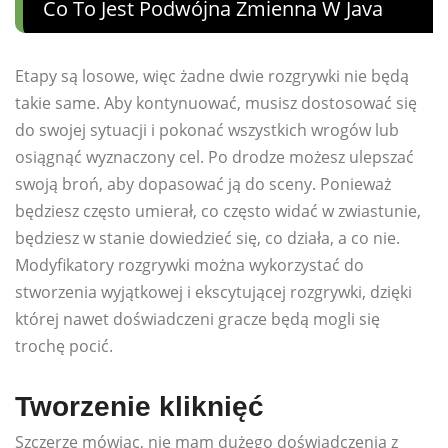
Co To Jest Podwójna Zmienna W Java
Etapy są losowe, więc żadne dwie rozgrywki nie będą
takie same. Aby kontynuować, musisz dostosować się
do swojej sytuacji i pokonać wszystkich wrogów lub
osiągnąć wyznaczony cel. Po drodze możesz ulepszać
swoją broń, aby dopasować ją do sceny. Ponieważ
będziesz często umierał, co często widać w zwiastunie,
będziesz w stanie dowiedzieć się, co działa, a co nie.
Modyfikatory rozgrywki można wykorzystać do
stworzenia wyjątkowej i ekscytującej rozgrywki, dzięki
której nawet doświadczeni gracze będą mogli się
trochę pocić.
Tworzenie kliknięć
Szczerze mówiąc, nie mam dużego doświadczenia z