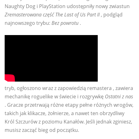
Naughty Dog i PlayStation udostępniły nowy zwiastun
Zremasterowana część The Last of Us Part II
, podgląd
najnowszego trybu:
Bez powrotu
.
tryb, ogłoszono wraz z zapowiedzią remastera , zawiera
mechanikę roguelike w świecie i rozgrywkę
Ostatni z nas
. Gracze przetrwają różne etapy pełne różnych wrogów,
takich jak klikacze, żołnierze, a nawet ten obrzydliwy
Król Szczurów z poziomu Kanałów. Jeśli jednak zginiesz,
musisz zacząć bieg od początku.