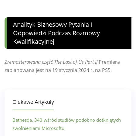
Analityk Biznesowy Pytania I
Odpowiedzi Podczas Rozmowy
Kwalifikacyjnej
Zremasterowana część The Last of Us Part II
Premiera
zaplanowana jest na 19 stycznia 2024 r. na PS5.
Ciekawe Artykuły
Bethesda, 343 wśród studiów podobno dotkniętych
zwolnieniami Microsoftu