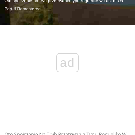
Oto spojrzenie na tryb przetrwania typu roguelike w Last of Us
Part II Remastered
ad
Oto Spojrzenie Na Tryb Przetrwania Typu Roguelike W