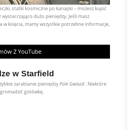
eczki, statki kosmiczne po kanapki – możesz kupić
z wystarczająco dużo pieniędzy. Jeśli masz
aka w księcia, mamy wszystkie potrzebne informacje,
ilmów Z YouTube
ze w Starfield
szybkie zarabianie pieniędzy
Pole Gwiazd
. Niektóre
 zgromadzić gotówkę.