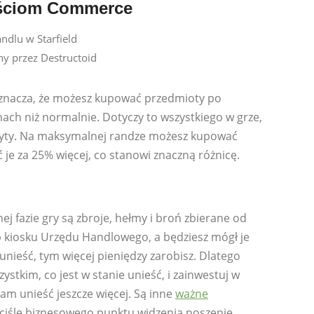
ościom Commerce
y przez Destructoid
nacza, że ​​możesz kupować przedmioty po
ach niż normalnie. Dotyczy to wszystkiego w grze,
edyty. Na maksymalnej randze możesz kupować
 je za 25% więcej, co stanowi znaczną różnicę.
j fazie gry są zbroje, hełmy i broń zbierane od
 kiosku Urzędu Handlowego, a będziesz mógł je
nieść, tym więcej pieniędzy zarobisz. Dlatego
stkim, co jest w stanie unieść, i zainwestuj w
m unieść jeszcze więcej. Są inne
ważne
 ściśle biznesowego punktu widzenia noszenie