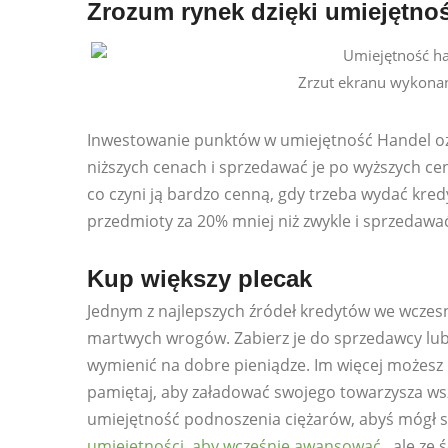
Zrozum rynek dzięki umiejętn
Zrzut ekranu wykonan
Inwestowanie punktów w umiejętność Handel oz
niższych cenach i sprzedawać je po wyższych cen
co czyni ją bardzo cenną, gdy trzeba wydać kr
przedmioty za 20% mniej niż zwykle i sprzedawać
Kup większy plecak
Jednym z najlepszych źródeł kredytów we wczesne
martwych wrogów. Zabierz je do sprzedawcy lub
wymienić na dobre pieniądze. Im więcej możesz u
pamiętaj, aby załadować swojego towarzysza wszy
umiejętność podnoszenia ciężarów, abyś mógł sa
umiejętności, aby wcześnie awansować
, ale ze