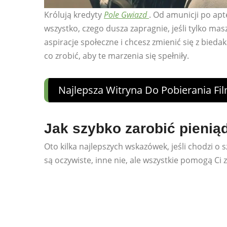
Królują kredyty
Pole Gwiazd
. Od amunicji po apt
wszystko, czego dusza zapragnie, jeśli tylko mas
aspiracje społeczne i chcesz zmienić się z bied
co zrobić, aby te marzenia się spełniły.
Najlepsza Witryna Do Pobierania F
Jak szybko zarobić pieniąd
Oto kilka najlepszych wskazówek, jeśli chodzi o 
są oczywiste, inne nie, ale wszystkie pomogą Ci