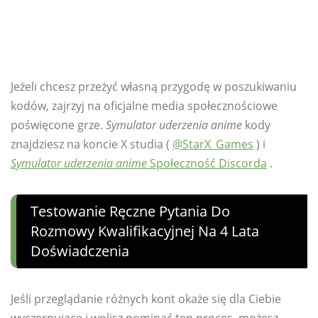
Jeżeli chcesz przeżyć własną przygodę w poszukiwaniu
kodów, zajrzyj na oficjalne media społecznościowe
poświęcone grze.
Symulator uderzenia anime
kody
znajdziesz na koncie X studia (
@StarX_Games
) i
Symulator uderzenia anime
Społeczność Discorda
.
Testowanie Ręczne Pytania Do
Rozmowy Kwalifikacyjnej Na 4 Lata
Doświadczenia
Jeśli przeglądanie różnych kont okaże się dla Ciebie
wyczerpujące i wolisz pominąć ten proces, możesz