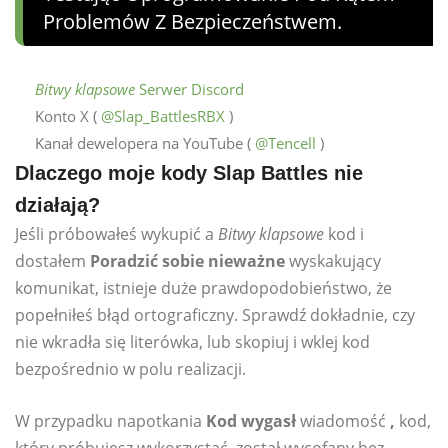
Problemów Z Bezpieczeństwem.
Bitwy klapsowe
Serwer Discord
Konto X (
@Slap_BattlesRBX
)
Kanał dewelopera na YouTube (
@Tencell
)
Dlaczego moje kody Slap Battles nie
działają?
Jeśli próbowałeś wykupić a
Bitwy klapsowe
kod i
dostałem
Poradzić sobie nieważne
wyskakujący
komunikat, istnieje duże prawdopodobieństwo, że
popełniłeś błąd ortograficzny. Sprawdź dokładnie, czy
nie wkradła się literówka, lub skopiuj i wklej kod
bezpośrednio w polu realizacji.
W przypadku napotkania
Kod wygasł
wiadomość
,
kod,