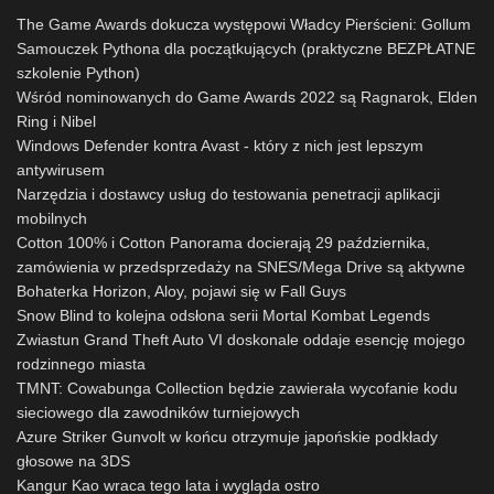
The Game Awards dokucza występowi Władcy Pierścieni: Gollum
Samouczek Pythona dla początkujących (praktyczne BEZPŁATNE
szkolenie Python)
Wśród nominowanych do Game Awards 2022 są Ragnarok, Elden
Ring i Nibel
Windows Defender kontra Avast - który z nich jest lepszym
antywirusem
Narzędzia i dostawcy usług do testowania penetracji aplikacji
mobilnych
Cotton 100% i Cotton Panorama docierają 29 października,
zamówienia w przedsprzedaży na SNES/Mega Drive są aktywne
Bohaterka Horizon, Aloy, pojawi się w Fall Guys
Snow Blind to kolejna odsłona serii Mortal Kombat Legends
Zwiastun Grand Theft Auto VI doskonale oddaje esencję mojego
rodzinnego miasta
TMNT: Cowabunga Collection będzie zawierała wycofanie kodu
sieciowego dla zawodników turniejowych
Azure Striker Gunvolt w końcu otrzymuje japońskie podkłady
głosowe na 3DS
Kangur Kao wraca tego lata i wygląda ostro