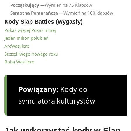
Początkujący
—Wymień na 75 Klapsów
Samotna Pomarańcza
—Wymień na 100 klapsów
Kody Slap Battles (wygasły)
Pokaż więcej
Pokaż mniej
Jeden milion polubień
ArcWasHere
Szczęśliwego nowego roku
Boba WasHere
Powiązany:
Kody do
symulatora kulturystów
Jak wykorzystać kody w Slap