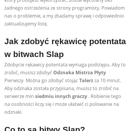
który próbujesz wykorzystać, został wycofany bez
żadnego ostrzeżenia ze strony programisty. Powiadom
nas o problemie, a my zbadamy sprawę i odpowiednio
zaktualizujemy listę.
Jak zdobyć rękawicę potentata
w bitwach Slap
Zdobycie rękawicy potentata wymaga podstępu. Aby to
zrobić, musisz zdobyć
Odznaka Mistrza Płyty
Pierwszy. Można go zdobyć stojąc
Talerz
za 10 minut.
Aby odznaka została przypisana, musisz to zrobić na
serwerze min
siedmiu innych graczy
. Robienie tego
na osobności liczy się i może ułatwić ci polowanie na
odznaki.
Co to są bitwy Slap?