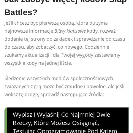
Battles?
Jeśli chcesz być pierwszą osobą, która otrzyma
najnowsze informacje
Bitwy klapsowe
kody, rozważ
dodanie tej strony do zakładek i sprawdzanie od czasu
do czasu, aby zobaczyć, co nowego. Codziennie
szukamy aktualizacji i dla Twojej wygody zestawiamy
wszystkie kody na jednej liście.
Śledzenie wszystkich mediów społecznościowych
związanych z grą może być żmudne i powolne, ale jeśli
wolisz tę drogę, sprawdź następujące źródła:
Wypisz I Wyjaśnij Co Najmniej Dwie
Rzeczy, Które Możesz Osiągnąć,
Testując Oprogramowanie Pod Kątem