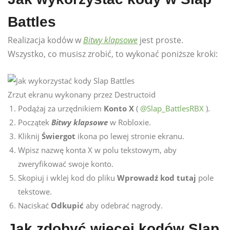
Battles
Realizacja kodów w
Bitwy klapsowe
jest proste.
Wszystko, co musisz zrobić, to wykonać poniższe kroki:
Zrzut ekranu wykonany przez Destructoid
Podążaj za urzędnikiem
Konto X
(
@Slap_BattlesRBX
).
Początek
Bitwy klapsowe
w Robloxie.
Kliknij
Świergot
ikona po lewej stronie ekranu.
Wpisz nazwę konta X w polu tekstowym, aby
zweryfikować swoje konto.
Skopiuj i wklej kod do pliku
Wprowadź kod tutaj
pole
tekstowe.
Naciskać
Odkupić
aby odebrać nagrody.
Jak zdobyć więcej kodów Slap