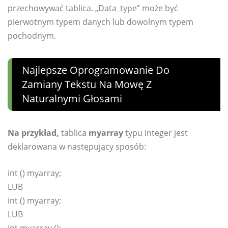
przechowywać tablica. „Data_type” może być
pierwotnym typem danych lub dowolnym typem
pochodnym.
Najlepsze Oprogramowanie Do
Zamiany Tekstu Na Mowę Z
Naturalnymi Głosami
Na przykład,
tablica
myarray
typu integer jest
deklarowana w następujący sposób:
int () myarray;
LUB
int () myarray;
LUB