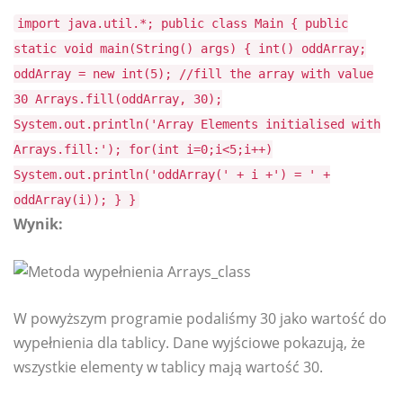
import java.util.*; public class Main { public
static void main(String() args) { int() oddArray;
oddArray = new int(5); //fill the array with value
30 Arrays.fill(oddArray, 30);
System.out.println('Array Elements initialised with
Arrays.fill:'); for(int i=0;i<5;i++)
System.out.println('oddArray(' + i +') = ' +
oddArray(i)); } }
Wynik:
W powyższym programie podaliśmy 30 jako wartość do
wypełnienia dla tablicy. Dane wyjściowe pokazują, że
wszystkie elementy w tablicy mają wartość 30.