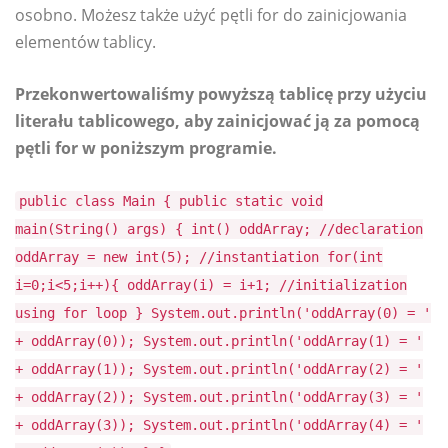
osobno. Możesz także użyć pętli for do zainicjowania
elementów tablicy.
Przekonwertowaliśmy powyższą tablicę przy użyciu
literału tablicowego, aby zainicjować ją za pomocą
pętli for w poniższym programie.
public class Main { public static void
main(String() args) { int() oddArray; //declaration
oddArray = new int(5); //instantiation for(int
i=0;i<5;i++){ oddArray(i) = i+1; //initialization
using for loop } System.out.println('oddArray(0) = '
+ oddArray(0)); System.out.println('oddArray(1) = '
+ oddArray(1)); System.out.println('oddArray(2) = '
+ oddArray(2)); System.out.println('oddArray(3) = '
+ oddArray(3)); System.out.println('oddArray(4) = '