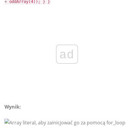
+ oddArray(4)); } }
ad
Wynik: