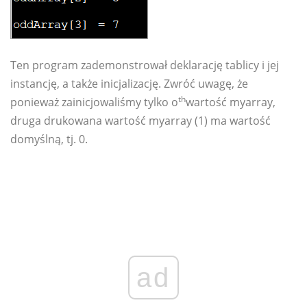
Ten program zademonstrował deklarację tablicy i jej
instancję, a także inicjalizację. Zwróć uwagę, że
th
ponieważ zainicjowaliśmy tylko o
wartość myarray,
druga drukowana wartość myarray (1) ma wartość
domyślną, tj. 0.
ad