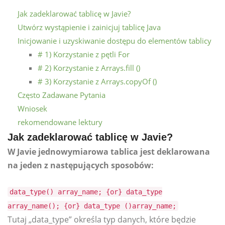
Jak zadeklarować tablicę w Javie?
Utwórz wystąpienie i zainicjuj tablicę Java
Inicjowanie i uzyskiwanie dostępu do elementów tablicy
# 1) Korzystanie z pętli For
# 2) Korzystanie z Arrays.fill ()
# 3) Korzystanie z Arrays.copyOf ()
Często Zadawane Pytania
Wniosek
rekomendowane lektury
Jak zadeklarować tablicę w Javie?
W Javie jednowymiarowa tablica jest deklarowana
na jeden z następujących sposobów:
data_type() array_name; {or} data_type
array_name(); {or} data_type ()array_name;
Tutaj „data_type” określa typ danych, które będzie