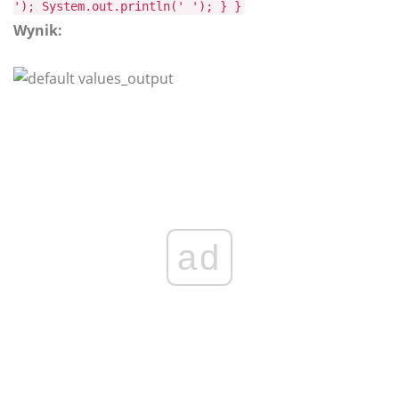
'); System.out.println(' '); } }
Wynik:
ad