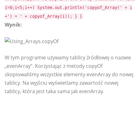
i=0;i<5;i++) System.out.println('copyof_Array(' + i
+') = ' + copyof_Array(i)); } }
Wynik:
W tym programie używamy tablicy źródłowej o nazwie
„evenArray”. Korzystając z metody copyOf
skopiowaliśmy wszystkie elementy evenArray do nowej
tablicy. Na wyjściu wyświetlamy zawartość nowej
tablicy, która jest taka sama jak evenArray.