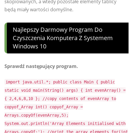
skopiowanych, a wtedy pozostałe elementy tablicy
będą miały wartości domyślne.
Najlepszy Darmowy Program Do
Czyszczenia Komputera Z Systemem
Windows 10
Sprawdź następujący program.
import java.util.*; public class Main { public
static void main(String() args) { int evenArray() =
{ 2,4,6,8,10 }; //copy contents of evenArray to
copyof_Array int() copyof_Array =
Arrays.copyOf(evenArray,5);
System.out.println('Array Elements initialised with
Arrays.copyOf:'); //print the array elements for(int