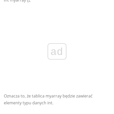
int myarray ();
ad
Oznacza to, że tablica myarray będzie zawierać
elementy typu danych int.