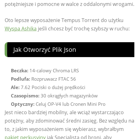
potężniejsze i pomocne w walce z oddalonymi wrogami.
Oto lepsze wyposażenie Tempus Torrent do użytku
Wyspa Ashika
jeśli chcesz być trochę szybszy w ruchu:
Jak Otworzyć Plik Json
Beczka:
14-calowy Chroma LRS
Podlufa:
Rozpruwacz FTAC 56
Ale:
7.62 Pociski o dużej prędkości
Czasopismo:
30 okrągłych magazynków
Optyczny:
Celuj OP-V4 lub Cronen Mini Pro
Jest nieco bardziej mobilny, ale wciąż wystarczająco
potężny, aby zdominować średni zasięg. Bez względu na
to, z jakim wyposażeniem się wybierasz, wybrałbym
pakiet perkusyjny
jak Specjalista od broni, aby