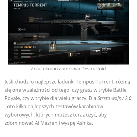
Zrzut ekranu autorstwa Destructoid
Jeśli chodzi o najlepsze ładunki Tempus Torrent, różnią
się one w zależności od tego, czy grasz w trybie Battle
Royale, czy w trybie dla wielu graczy. Dla
Strefa wojny 2.0
, oto kilka najlepszych zestawów karabinów
wyborowych, których możesz teraz użyć, aby
zdominować Al Mazrah i wyspę Ashika.