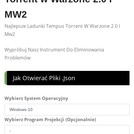
MW2
Najlepsze Ladunki Tempus Torrent W Warzone 2 0 I
Mw2
Wypróbuj Nasz Instrument Do Eliminowania
Problemów
Jak Otwierać Pliki .json
Wybierz System Operacyjny
Wybierz Program Projekcji (Opcjonalnie)