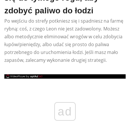
zdobyć paliwo do łodzi
Po wejściu do strefy potkniesz się i spadniesz na farmę
rybną: coś, z czego Leon nie jest zadowolony. Możesz
albo metodycznie eliminować wrogów w celu zdobycia
łupów/pieniędzy, albo udać się prosto do paliwa
potrzebnego do uruchomienia łodzi. Jeśli masz mało
zapasów, zalecamy wykonanie drugiej strategii.
ad