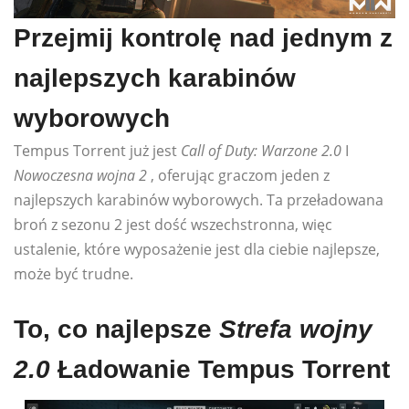
Przejmij kontrolę nad jednym z
najlepszych karabinów
wyborowych
Tempus Torrent już jest
Call of Duty: Warzone 2.0
I
Nowoczesna wojna 2
, oferując graczom jeden z
najlepszych karabinów wyborowych. Ta przeładowana
broń z sezonu 2 jest dość wszechstronna, więc
ustalenie, które wyposażenie jest dla ciebie najlepsze,
może być trudne.
To, co najlepsze
Strefa wojny
2.0
Ładowanie Tempus Torrent