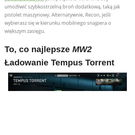
umożliwić szybkostrzelną broń dodatkową, taką jak
pistolet maszynowy. Alternatywnie, Recon, jeśli
wybierasz się w kierunku mobilnego snajpera o
większym zasięgu.
To, co najlepsze
MW2
Ładowanie Tempus Torrent