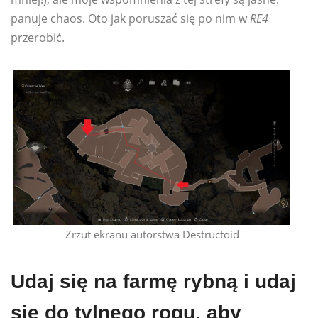
panuje chaos. Oto jak poruszać się po nim w
RE4
przerobić.
Zrzut ekranu autorstwa Destructoid
Udaj się na farmę rybną i udaj
się do tylnego rogu, aby