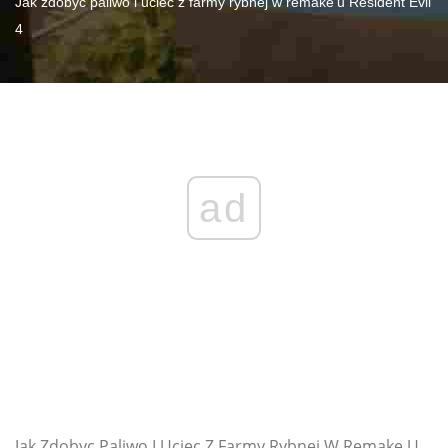
Jak zdobyć paliwo i uciec z farmy rybnej w remake'u Resident Evil
4
ad
Jak Zdobyc Paliwo I Uciec Z Farmy Rybnej W Remake U