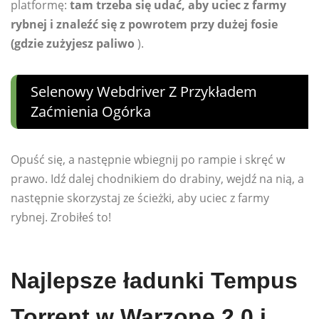
platformę:
tam trzeba się udać, aby uciec z farmy
rybnej i znaleźć się z powrotem przy dużej fosie
(gdzie zużyjesz paliwo
).
Selenowy Webdriver Z Przykładem
Zaćmienia Ogórka
Opuść się, a następnie wbiegnij po rampie i skręć w
prawo. Idź dalej chodnikiem do drabiny, wejdź na nią, a
następnie skorzystaj ze ścieżki, aby uciec z farmy
rybnej. Zrobiłeś to!
Najlepsze ładunki Tempus
Torrent w Warzone 2.0 i