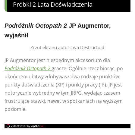
Próbki 2 Lata Doświadczenia
Podróżnik Octopath 2
JP Augmentor,
wyjaśnił
Zrzut ekranu autorstwa Destructoid
JP Augmentor jest niezbędnym akcesorium dla
Podróżnik Octopath 2
gracze. Ogólnie rzecz biorąc, po
ukończeniu bitwy zdobywasz dwa rodzaje punktów:
punkty doświadczenia (XP) i punkty pracy (JP). JP jest
notorycznie wybredny w tym JRPG, wydając czasem
frustrujące stawki, nawet w spotkaniach na wyższym
poziomie.