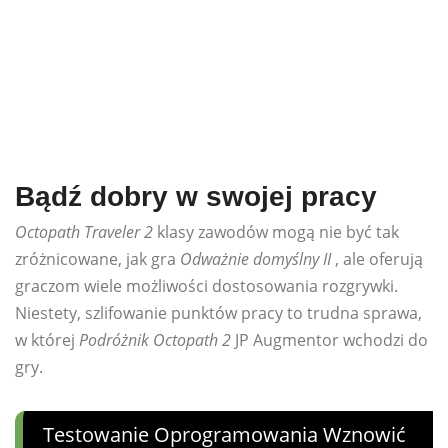
Bądź dobry w swojej pracy
Octopath Traveler 2
klasy zawodów mogą nie być tak
zróżnicowane, jak gra
Odważnie domyślny II
, ale oferują
graczom wiele możliwości dostosowania rozgrywki.
Niestety, szlifowanie punktów pracy to trudna sprawa,
w której
Podróżnik Octopath 2
JP Augmentor wchodzi do
gry.
Testowanie Oprogramowania Wznowić