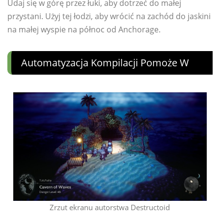
Udaj się w górę przez łuki, aby dotrzeć do małej
przystani. Użyj tej łodzi, aby wrócić na zachód do jaskini
na małej wyspie na północ od Anchorage.
Automatyzacja Kompilacji Pomoże W
Zrzut ekranu autorstwa Destructoid