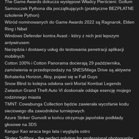
The Game Awards dokucza występowi Władcy Pierścieni: Gollum
Samouczek Pythona dla początkujących (praktyczne BEZPŁATNE
szkolenie Python)
Wśród nominowanych do Game Awards 2022 są Ragnarok, Elden
Ring i Nibel
Windows Defender kontra Avast - który z nich jest lepszym
antywirusem
Narzędzia i dostawcy usług do testowania penetracji aplikacji
mobilnych
Cotton 100% i Cotton Panorama docierają 29 października,
zamówienia w przedsprzedaży na SNES/Mega Drive są aktywne
Bohaterka Horizon, Aloy, pojawi się w Fall Guys
Snow Blind to kolejna odsłona serii Mortal Kombat Legends
Zwiastun Grand Theft Auto VI doskonale oddaje esencję mojego
rodzinnego miasta
TMNT: Cowabunga Collection będzie zawierała wycofanie kodu
sieciowego dla zawodników turniejowych
Azure Striker Gunvolt w końcu otrzymuje japońskie podkłady
głosowe na 3DS
Kangur Kao wraca tego lata i wygląda ostro
Skytex Softbox - the perfect solution for professional photography