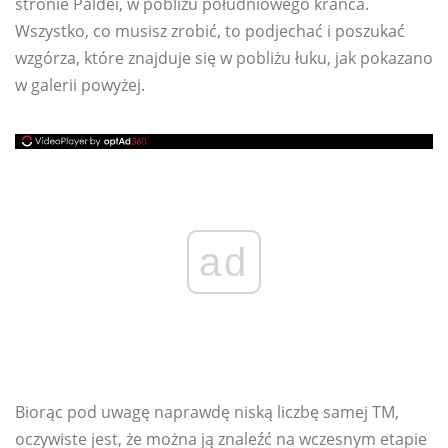
stronie Paldei, w pobliżu południowego krańca.
Wszystko, co musisz zrobić, to podjechać i poszukać
wzgórza, które znajduje się w pobliżu łuku, jak pokazano
w galerii powyżej.
ad
Biorąc pod uwagę naprawdę niską liczbę samej TM,
oczywiste jest, że można ją znaleźć na wczesnym etapie