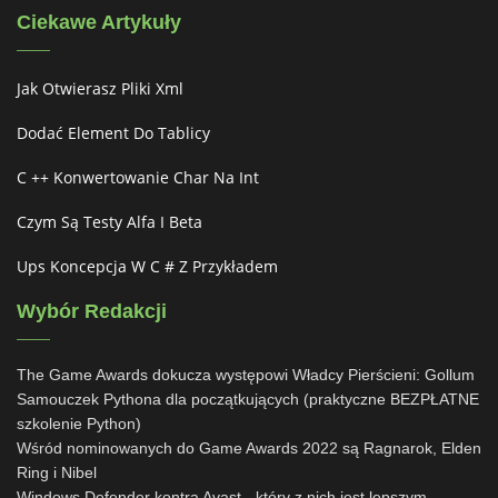
Ciekawe Artykuły
Jak Otwierasz Pliki Xml
Dodać Element Do Tablicy
C ++ Konwertowanie Char Na Int
Czym Są Testy Alfa I Beta
Ups Koncepcja W C # Z Przykładem
Wybór Redakcji
The Game Awards dokucza występowi Władcy Pierścieni: Gollum
Samouczek Pythona dla początkujących (praktyczne BEZPŁATNE
szkolenie Python)
Wśród nominowanych do Game Awards 2022 są Ragnarok, Elden
Ring i Nibel
Windows Defender kontra Avast - który z nich jest lepszym