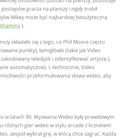
zbawionej osobowości postaci na planszy, pozostaje
ia postępów gracza na planszy i
nigdy
zrobił
ejów Mikey może być najbardziej bezużyteczną
Whammy
).
szy składało się z tego, co Phil Moore często
nawane punkty), łamigłówki (takie jak Video
zakodowany teledysk i zidentyfikować artystę ),
ane automatycznie). I, technicznie, Video
ał możliwości przeformułowania słowa wideo, aby
wideo w latach 90. Wyzwania Wideo były prawdziwym
iu różnych gier wideo w stylu arcade z licznikiem
o, zespół wybrał grę, w którą chce zagrać. Każda