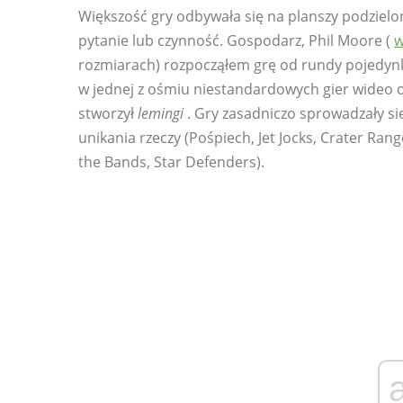
Większość gry odbywała się na planszy podzielon
pytanie lub czynność. Gospodarz, Phil Moore (
rozmiarach) rozpocząłem grę od rundy pojedynk
w jednej z ośmiu niestandardowych gier wideo 
stworzył
lemingi
. Gry zasadniczo sprowadzały si
unikania rzeczy (Pośpiech, Jet Jocks, Crater Ran
the Bands, Star Defenders).