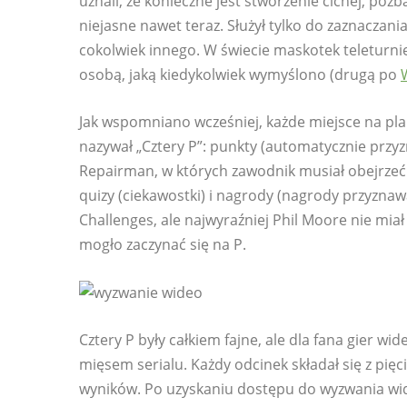
uznali, że konieczne jest stworzenie cichej, po
niejasne nawet teraz. Służył tylko do zaznaczan
cokolwiek innego. W świecie maskotek teleturni
osobą, jaką kiedykolwiek wymyślono (drugą po
Jak wspomniano wcześniej, każde miejsce na plan
nazywał „Cztery P”: punkty (automatycznie przyz
Repairman, w których zawodnik musiał obejrzeć 
quizy (ciekawostki) i nagrody (nagrody przyznaw
Challenges, ale najwyraźniej Phil Moore nie mi
mogło zaczynać się na P.
Cztery P były całkiem fajne, ale dla fana gier 
mięsem serialu. Każdy odcinek składał się z pięc
wyników. Po uzyskaniu dostępu do wyzwania wide