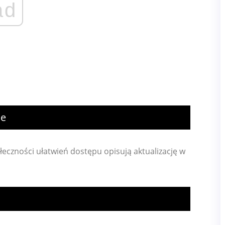
ad
ie
połeczności ułatwień dostępu opisują aktualizację w