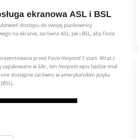
obsługa ekranowa ASL i BSL
łatwień dostępu do swojej piaskownicy
wego na ekranie, zarówno ASL, jak i BSL, aby
Forza
zaprezentowana przed
Forza Horyzont 5
start. Wraz z
ały zapakowane w
Siła
, ten
Horyzont
wpis będzie miał
ą one dostępne zarówno w amerykańskim języku
(BSL).