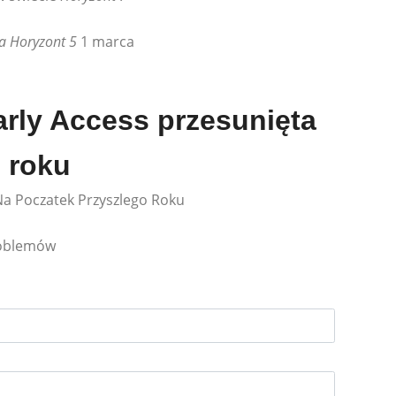
a Horyzont 5
1 marca
arly Access przesunięta
 roku
Na Poczatek Przyszlego Roku
roblemów