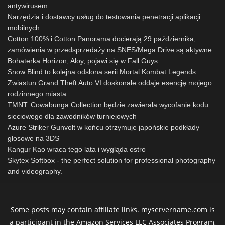
antywirusem
Narzędzia i dostawcy usług do testowania penetracji aplikacji
mobilnych
Cotton 100% i Cotton Panorama docierają 29 października,
zamówienia w przedsprzedaży na SNES/Mega Drive są aktywne
Bohaterka Horizon, Aloy, pojawi się w Fall Guys
Snow Blind to kolejna odsłona serii Mortal Kombat Legends
Zwiastun Grand Theft Auto VI doskonale oddaje esencję mojego
rodzinnego miasta
TMNT: Cowabunga Collection będzie zawierała wycofanie kodu
sieciowego dla zawodników turniejowych
Azure Striker Gunvolt w końcu otrzymuje japońskie podkłady
głosowe na 3DS
Kangur Kao wraca tego lata i wygląda ostro
Skytex Softbox - the perfect solution for professional photography
and videography.
Some posts may contain affiliate links. myservername.com is
a participant in the Amazon Services LLC Associates Program,