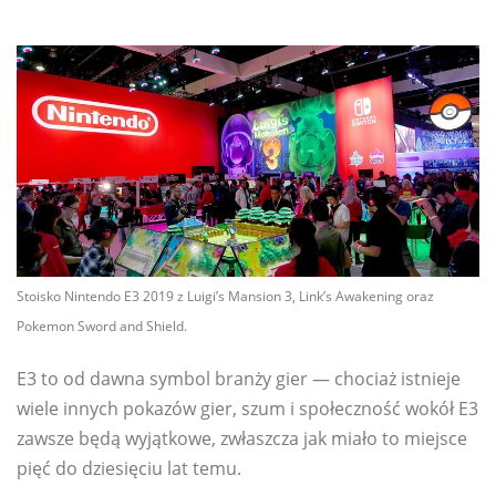
Stoisko Nintendo E3 2019 z Luigi’s Mansion 3, Link’s Awakening oraz
Pokemon Sword and Shield.
E3 to od dawna symbol branży gier — chociaż istnieje
wiele innych pokazów gier, szum i społeczność wokół E3
zawsze będą wyjątkowe, zwłaszcza jak miało to miejsce
pięć do dziesięciu lat temu.