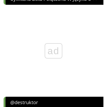
ad
@destruktor