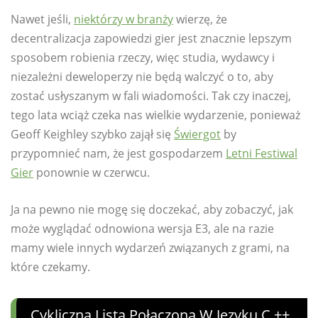
Nawet jeśli,
niektórzy w branży
wierzę, że
decentralizacja zapowiedzi gier jest znacznie lepszym
sposobem robienia rzeczy, więc studia, wydawcy i
niezależni deweloperzy nie będą walczyć o to, aby
zostać usłyszanym w fali wiadomości. Tak czy inaczej,
tego lata wciąż czeka nas wielkie wydarzenie, ponieważ
Geoff Keighley szybko zajął się
Świergot
by
przypomnieć nam, że jest gospodarzem
Letni Festiwal
Gier
ponownie w czerwcu.
Ja na pewno nie mogę się doczekać, aby zobaczyć, jak
może wyglądać odnowiona wersja E3, ale na razie
mamy wiele innych wydarzeń związanych z grami, na
które czekamy.
Cykliczna Lista Połączona W Języku C ++