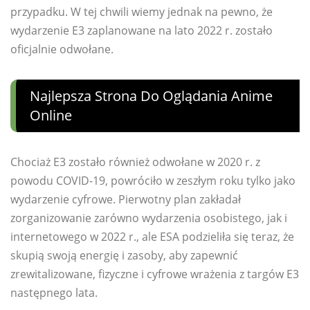
przypadku. W tej chwili wiemy jednak na pewno, że
wydarzenie E3 zaplanowane na lato 2022 r. zostało
oficjalnie odwołane.
Najlepsza Strona Do Oglądania Anime
Online
Chociaż E3 zostało również odwołane w 2020 r. z
powodu COVID-19, powróciło w zeszłym roku tylko jako
wydarzenie cyfrowe. Pierwotny plan zakładał
zorganizowanie zarówno wydarzenia osobistego, jak i
internetowego w 2022 r., ale ESA podzieliła się teraz, że
skupią swoją energię i zasoby, aby zapewnić
zrewitalizowane, fizyczne i cyfrowe wrażenia z targów E3
następnego lata.