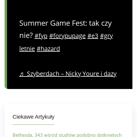
Summer Game Fest: tak czy
nie?
#fyp
#forypupage
#e3
#gry
letnie
#hazard
♬ Szyberdach – Nicky Youre i dazy
Ciekawe Artykuły
Bethesda, 343 wśród studiów podobno dotkniętych