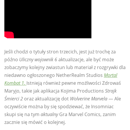
Jeśli chodzi o tytuły stron trzecich, jest już trochę za
późno
Uliczny wojownik 6
aktualizacje, ale być może
zobaczymy kolejny zwiastun lub materiał z rozgrywki dla
niedawno ogłoszonego NetherRealm Studios
Mortal
Kombat 1.
Istnieją również pewne możliwości Zdrowaś
Maryjo, takie jak aplikacja Kojima Productions
Strajk
Śmierci 2
oraz aktualizację dot
Wolverine Marvela
— Ale
oczywiście można by się spodziewać, że Insomniac
skupi się na tym
aktualny
Gra Marvel Comics, zanim
zacznie się mówić o kolejnej.