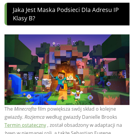
Jaka Jest Maska ​​podsieci Dla Adresu IP
Klasy B?
The
Minecrafta
film powiększa swój skład o kolejne
gwiazdy.
Rozjemca
według gwiazdy Danielle Brooks
Termin ostateczny
, został obsadzony w adaptacji na
żywo w nieznanej roli, a także Sebastian Eugene