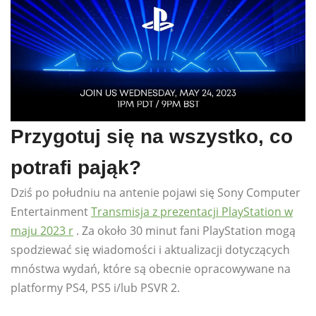
Przygotuj się na wszystko, co
potrafi pająk?
Dziś po południu na antenie pojawi się Sony Computer
Entertainment
Transmisja z prezentacji PlayStation w
maju 2023 r
. Za około 30 minut fani PlayStation mogą
spodziewać się wiadomości i aktualizacji dotyczących
mnóstwa wydań, które są obecnie opracowywane na
platformy PS4, PS5 i/lub PSVR 2.