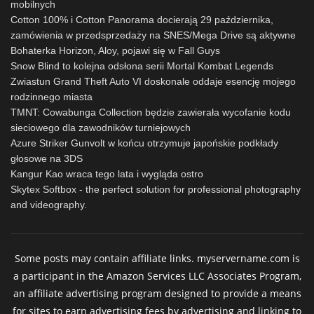
mobilnych
Cotton 100% i Cotton Panorama docierają 29 października,
zamówienia w przedsprzedaży na SNES/Mega Drive są aktywne
Bohaterka Horizon, Aloy, pojawi się w Fall Guys
Snow Blind to kolejna odsłona serii Mortal Kombat Legends
Zwiastun Grand Theft Auto VI doskonale oddaje esencję mojego
rodzinnego miasta
TMNT: Cowabunga Collection będzie zawierała wycofanie kodu
sieciowego dla zawodników turniejowych
Azure Striker Gunvolt w końcu otrzymuje japońskie podkłady
głosowe na 3DS
Kangur Kao wraca tego lata i wygląda ostro
Skytex Softbox - the perfect solution for professional photography
and videography.
Some posts may contain affiliate links. myservername.com is
a participant in the Amazon Services LLC Associates Program,
an affiliate advertising program designed to provide a means
for sites to earn advertising fees by advertising and linking to