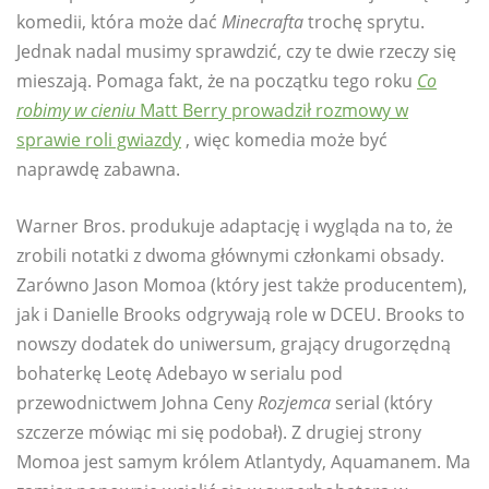
komedii, która może dać
Minecrafta
trochę sprytu.
Jednak nadal musimy sprawdzić, czy te dwie rzeczy się
mieszają. Pomaga fakt, że na początku tego roku
Co
robimy w cieniu
Matt Berry prowadził rozmowy w
sprawie roli gwiazdy
, więc komedia może być
naprawdę zabawna.
Warner Bros. produkuje adaptację i wygląda na to, że
zrobili notatki z dwoma głównymi członkami obsady.
Zarówno Jason Momoa (który jest także producentem),
jak i Danielle Brooks odgrywają role w DCEU. Brooks to
nowszy dodatek do uniwersum, grający drugorzędną
bohaterkę Leotę Adebayo w serialu pod
przewodnictwem Johna Ceny
Rozjemca
serial (który
szczerze mówiąc mi się podobał). Z drugiej strony
Momoa jest samym królem Atlantydy, Aquamanem. Ma