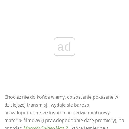
ad
Chociaż nie do końca wiemy, co zostanie pokazane w
dzisiejszej transmisji, wydaje się bardzo
prawdopodobne, że Insomniac będzie miał nowy
materiał filmowy (i prawdopodobnie datę premiery), na
przykład
Marvel’s Spider-Man 2
,
która jest jedną z