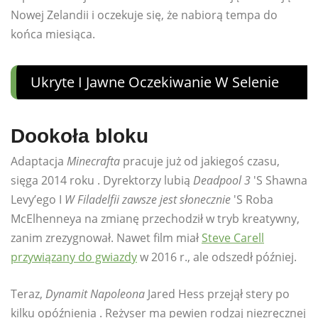
Nowej Zelandii i oczekuje się, że nabiorą tempa do
końca miesiąca.
Ukryte I Jawne Oczekiwanie W Selenie
Dookoła bloku
Adaptacja
Minecrafta
pracuje już od jakiegoś czasu,
sięga 2014 roku . Dyrektorzy lubią
Deadpool 3
'S Shawna
Levy’ego I
W Filadelfii zawsze jest słonecznie
'S Roba
McElhenneya na zmianę przechodził w tryb kreatywny,
zanim zrezygnował. Nawet film miał
Steve Carell
przywiązany do gwiazdy
w 2016 r., ale odszedł później.
Teraz,
Dynamit Napoleona
Jared Hess przejął stery po
kilku opóźnienia . Reżyser ma pewien rodzaj niezręcznej