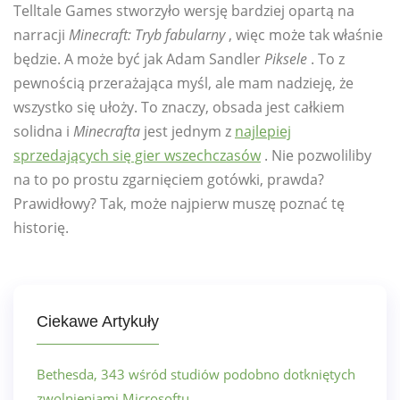
Telltale Games stworzyło wersję bardziej opartą na
narracji
Minecraft: Tryb fabularny
, więc może tak właśnie
będzie. A może być jak Adam Sandler
Piksele
. To z
pewnością przerażająca myśl, ale mam nadzieję, że
wszystko się ułoży. To znaczy, obsada jest całkiem
solidna i
Minecrafta
jest jednym z
najlepiej
sprzedających się gier wszechczasów
. Nie pozwoliliby
na to po prostu zgarnięciem gotówki, prawda?
Prawidłowy? Tak, może najpierw muszę poznać tę
historię.
Ciekawe Artykuły
Bethesda, 343 wśród studiów podobno dotkniętych
zwolnieniami Microsoftu