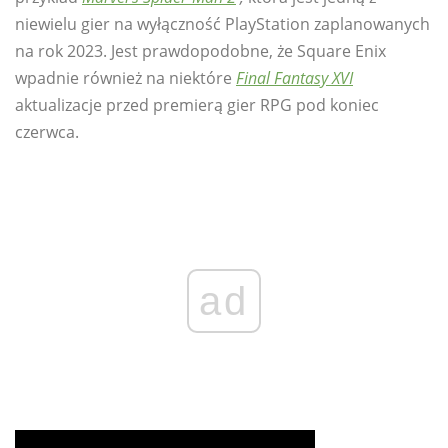
niewielu gier na wyłączność PlayStation zaplanowanych
na rok 2023. Jest prawdopodobne, że Square Enix
wpadnie również na niektóre
Final Fantasy XVI
aktualizacje przed premierą gier RPG pod koniec
czerwca.
ad