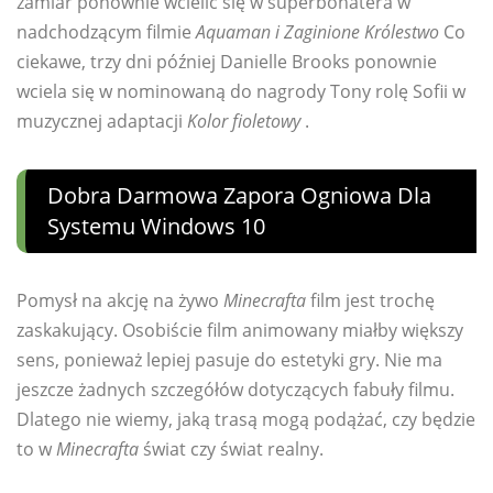
zamiar ponownie wcielić się w superbohatera w
nadchodzącym filmie
Aquaman i Zaginione Królestwo
Co
ciekawe, trzy dni później Danielle Brooks ponownie
wciela się w nominowaną do nagrody Tony rolę Sofii w
muzycznej adaptacji
Kolor fioletowy
.
Dobra Darmowa Zapora Ogniowa Dla
Systemu Windows 10
Pomysł na akcję na żywo
Minecrafta
film jest trochę
zaskakujący. Osobiście film animowany miałby większy
sens, ponieważ lepiej pasuje do estetyki gry. Nie ma
jeszcze żadnych szczegółów dotyczących fabuły filmu.
Dlatego nie wiemy, jaką trasą mogą podążać, czy będzie
to w
Minecrafta
świat czy świat realny.