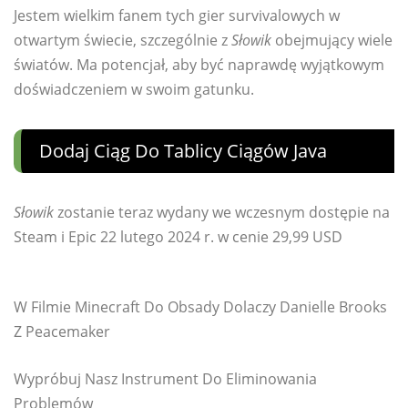
Jestem wielkim fanem tych gier survivalowych w
otwartym świecie, szczególnie z
Słowik
obejmujący wiele
światów. Ma potencjał, aby być naprawdę wyjątkowym
doświadczeniem w swoim gatunku.
Dodaj Ciąg Do Tablicy Ciągów Java
Słowik
zostanie teraz wydany we wczesnym dostępie na
Steam i Epic 22 lutego 2024 r. w cenie 29,99 USD
W Filmie Minecraft Do Obsady Dolaczy Danielle Brooks
Z Peacemaker
Wypróbuj Nasz Instrument Do Eliminowania
Problemów