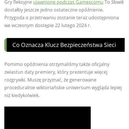
Gry fleksyjne
ujawnione podczas Gamescomu
To
Słowik
dostałby jeszcze jedno ostateczne opóźnienie.
Przygoda o przetrwaniu zostanie teraz udostępniona
we wczesnym dostępie 22 lutego 2024 r.
Co Oznacza Klucz Bezpieczeństwa Sieci
Pomimo opóźnienia otrzymaliśmy także oficjalny
zwiastun daty premiery, który prezentuje więcej
rozgrywki. Muszę przyznać, że generowane
proceduralnie wiktoriańskie uniwersum wygląda lepiej
niż kiedykolwiek.