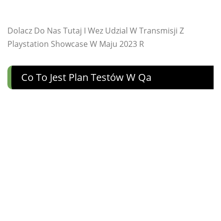
Dolacz Do Nas Tutaj I Wez Udzial W Transmisji Z
Playstation Showcase W Maju 2023 R
Co To Jest Plan Testów W Qa