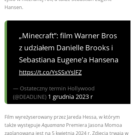
Hansen.
„Minecraft”: film Warner Bros
z udziałem Danielle Brooks i
Sebastiana Eugene'a Hansena
https://t.co/YsSSxYslFZ
— Ostateczny termin Hollywood
1 grudnia 2023 r
(@DEADLINE)
Film wyreżyserowany przez Jareda Hessa, w którym
także występuje
Aquamana
Premiera Jasona Momoa
zaplanowana jest na 5 kwietnia 2024 r. Zdjęcia trwają w