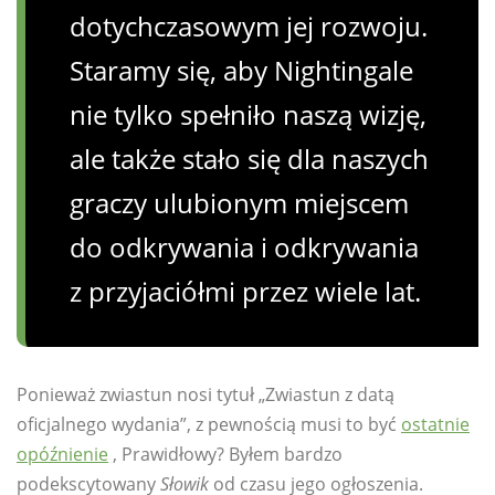
dotychczasowym jej rozwoju.
Staramy się, aby Nightingale
nie tylko spełniło naszą wizję,
ale także stało się dla naszych
graczy ulubionym miejscem
do odkrywania i odkrywania
z przyjaciółmi przez wiele lat.
Ponieważ zwiastun nosi tytuł „Zwiastun z datą
oficjalnego wydania”, z pewnością musi to być
ostatnie
opóźnienie
, Prawidłowy? Byłem bardzo
podekscytowany
Słowik
od czasu jego ogłoszenia.