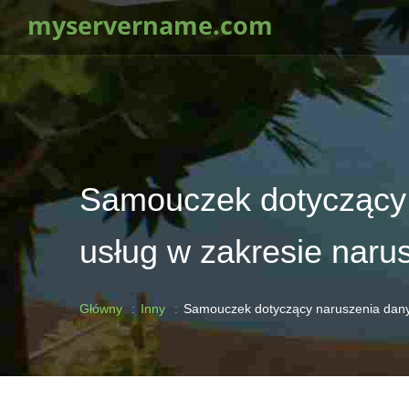
myservername.com
Samouczek dotyczący 
usług w zakresie naru
Główny
Inny
Samouczek dotyczący naruszenia danyc