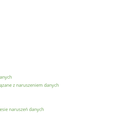
danych
iązane z naruszeniem danych
resie naruszeń danych