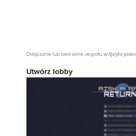
Dołączanie lub tworzenie zespołu w
Ryzyko powr
Utwórz lobby