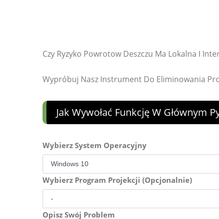
Czy Ryzyko Powrotow Deszczu Ma Lokalna I Int
Wypróbuj Nasz Instrument Do Eliminowania P
Jak Wywołać Funkcję W Głównym Py
Wybierz System Operacyjny
Wybierz Program Projekcji (Opcjonalnie)
Opisz Swój Problem