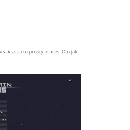
otu deszczu
to prosty proces. Oto jak: