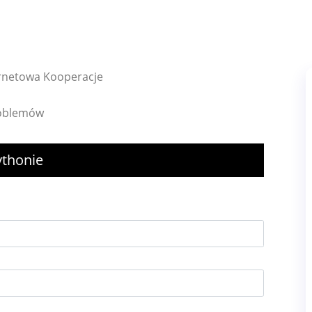
ernetowa Kooperacje
roblemów
thonie