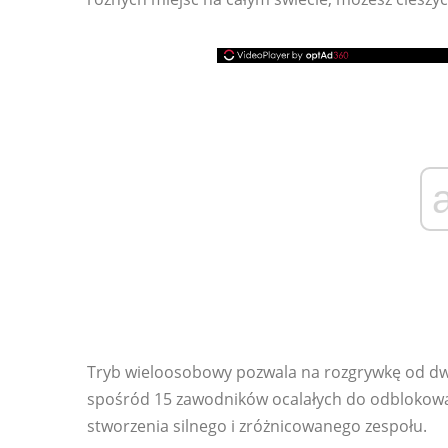
Tryb wieloosobowy pozwala na rozgrywkę od dw
spośród 15 zawodników ocalałych do odblokowan
stworzenia silnego i zróżnicowanego zespołu.