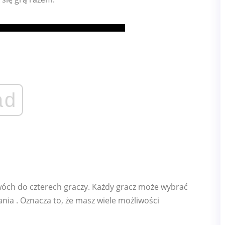
ad
óch do czterech graczy. Każdy gracz może wybrać
ia . Oznacza to, że masz wiele możliwości