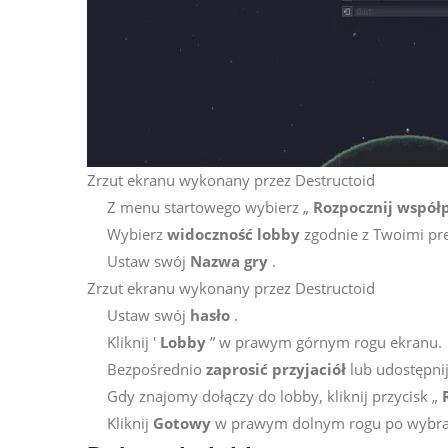
Zrzut ekranu wykonany przez Destructoid
Z menu startowego wybierz „
Rozpocznij współ
Wybierz
widoczność lobby
zgodnie z Twoimi pre
Ustaw swój
Nazwa gry
.
Zrzut ekranu wykonany przez Destructoid
Ustaw swój
hasło
.
Kliknij '
Lobby
” w prawym górnym rogu ekranu.
Bezpośrednio
zaprosić przyjaciół
lub udostępnij
Gdy znajomy dołączy do lobby, kliknij przycisk „
Kliknij
Gotowy
w prawym dolnym rogu po wybra