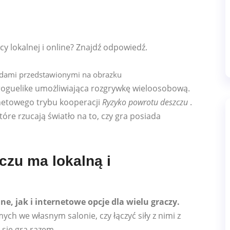
cy lokalnej i online? Znajdź odpowiedź.
oguelike umożliwiająca rozgrywkę wieloosobową.
rnetowego trybu kooperacji
Ryzyko powrotu deszczu
.
óre rzucają światło na to, czy gra posiada
zu ma lokalną i
e, jak i internetowe opcje dla wielu graczy.
ych we własnym salonie, czy łączyć siły z nimi z
 się grą razem.