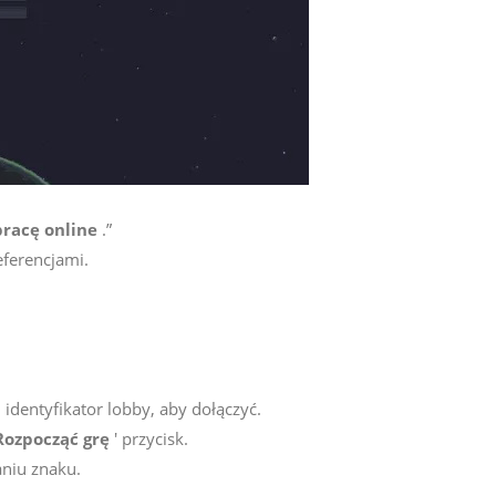
pracę online
.”
ferencjami.
 identyfikator lobby, aby dołączyć.
Rozpocząć grę
' przycisk.
niu znaku.