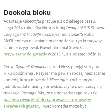
Dookoła bloku
Adaptacja
Minecrafta
pracuje już od jakiegoś czasu,
sięga 2014 roku . Dyrektorzy lubią
Deadpool 3
'S Shawna
Levy’ego I
W Filadelfii zawsze jest słonecznie
'S Roba
McElhenneya na zmianę przechodził w tryb kreatywny,
zanim zrezygnował. Nawet film miał
Steve Carell
przywiązany do gwiazdy
w 2016 r., ale odszedł później.
Teraz,
Dynamit Napoleona
Jared Hess przejął stery po
kilku opóźnienia . Reżyser ma pewien rodzaj niezręcznej
komedii, która może dać
Minecrafta
trochę sprytu.
Jednak nadal musimy sprawdzić, czy te dwie rzeczy się
mieszają. Pomaga fakt, że na początku tego roku
Co
robimy w cieniu
Matt Berry prowadził rozmowy w
sprawie roli gwiazdy
, więc komedia może być