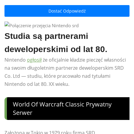
Dostać Odpowiedź
Studia są partnerami
deweloperskimi od lat 80.
Nintendo
ogłosił
że oficjalnie kładzie pieczęć własności
na swoim długoletnim partnerze deweloperskim SRD
Co. Ltd — studiu, które pracowało nad tytułami
Nintendo od lat 80. XX wieku.
World Of Warcraft Classic Prywatny
Serwer
Założona w Tokio w 1979 roku firma SRD