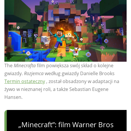
The
Minecrafta
film powiększa swój skład o kolejne
gwiazdy.
Rozjemca
według gwiazdy Danielle Brooks
Termin ostateczny
, został obsadzony w adaptacji na
żywo w nieznanej roli, a także Sebastian Eugene
Hansen.
„Minecraft”: film Warner Bros