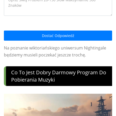
Dostać Odpowiedź
Na poznanie wiktoriańskiego uniwersum Nightingale
będziemy musieli poczekać jeszcze trochę.
Co To Jest Dobry Darmowy Program Do
Pobierania Muzyki