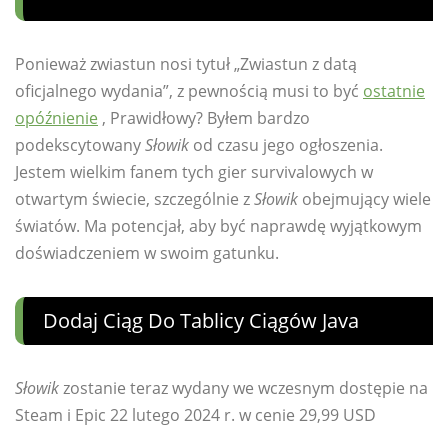
Ponieważ zwiastun nosi tytuł „Zwiastun z datą
oficjalnego wydania”, z pewnością musi to być
ostatnie
opóźnienie
, Prawidłowy? Byłem bardzo
podekscytowany
Słowik
od czasu jego ogłoszenia.
Jestem wielkim fanem tych gier survivalowych w
otwartym świecie, szczególnie z
Słowik
obejmujący wiele
światów. Ma potencjał, aby być naprawdę wyjątkowym
doświadczeniem w swoim gatunku.
Dodaj Ciąg Do Tablicy Ciągów Java
Słowik
zostanie teraz wydany we wczesnym dostępie na
Steam i Epic 22 lutego 2024 r. w cenie 29,99 USD