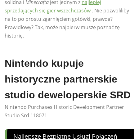
solidna i
Minecrafta
jest jednym z
najlepiej
sprzedających się gier wszechczasów
. Nie pozwoliliby
na to po prostu zgarnięciem gotówki, prawda?
Prawidłowy? Tak, może najpierw muszę poznać tę
historię.
Nintendo kupuje
historyczne partnerskie
studio deweloperskie SRD
Nintendo Purchases Historic Development Partner
Studio Srd 118071
Najlepsze Bezpłatne Usługi Połączeń