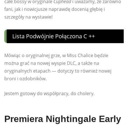
całe bossy w oryginale
Cuphead
i uważamy, że zarówno
fani, jak i nowicjusze naprawdę docenią głębię i
szczegóły na wystawie!
Lista Podwójnie Połączona C ++
Mówiąc o oryginalnej grze, w Miss Chalice będzie
można grać na nowej wyspie DLC, a także na
oryginalnych etapach — dotyczy to również nowej
broni i ozdobników.
Jestem gotowy do współpracy, do cholery.
Premiera Nightingale Early