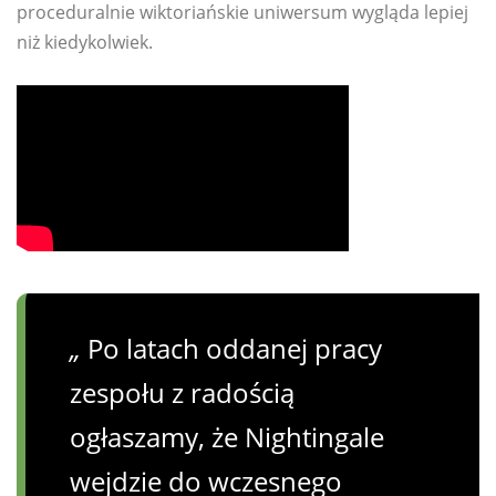
proceduralnie wiktoriańskie uniwersum wygląda lepiej
niż kiedykolwiek.
„
Po latach oddanej pracy
zespołu z radością
ogłaszamy, że Nightingale
wejdzie do wczesnego