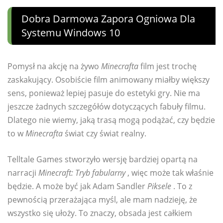
Dobra Darmowa Zapora Ogniowa Dla
Systemu Windows 10
Pomysł na akcję na żywo
Minecrafta
film jest trochę
zaskakujący. Osobiście film animowany miałby większy
sens, ponieważ lepiej pasuje do estetyki gry. Nie ma
jeszcze żadnych szczegółów dotyczących fabuły filmu.
Dlatego nie wiemy, jaką trasą mogą podążać, czy będzie
to w
Minecrafta
świat czy świat realny.
Telltale Games stworzyło wersję bardziej opartą na
narracji
Minecraft: Tryb fabularny
, więc może tak właśnie
będzie. A może być jak Adam Sandler
Piksele
. To z
pewnością przerażająca myśl, ale mam nadzieję, że
wszystko się ułoży. To znaczy, obsada jest całkiem