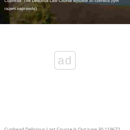
Cuphead: The Delicious Last Course wyszedł 30 czerwca (tym
razem naprawdę)
ad
Cuphead Delicious Last Course Is Out June 30 119672