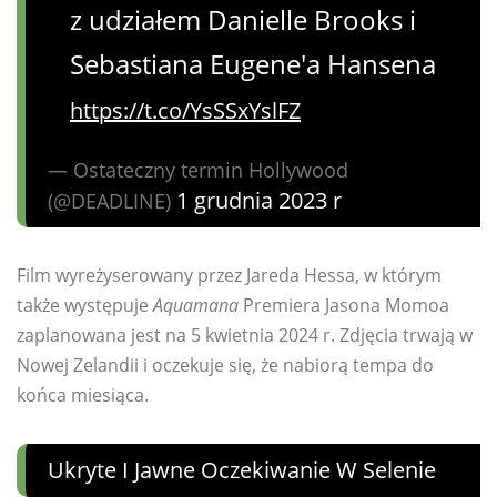
z udziałem Danielle Brooks i
Sebastiana Eugene'a Hansena
https://t.co/YsSSxYslFZ
— Ostateczny termin Hollywood
1 grudnia 2023 r
(@DEADLINE)
Film wyreżyserowany przez Jareda Hessa, w którym
także występuje
Aquamana
Premiera Jasona Momoa
zaplanowana jest na 5 kwietnia 2024 r. Zdjęcia trwają w
Nowej Zelandii i oczekuje się, że nabiorą tempa do
końca miesiąca.
Ukryte I Jawne Oczekiwanie W Selenie