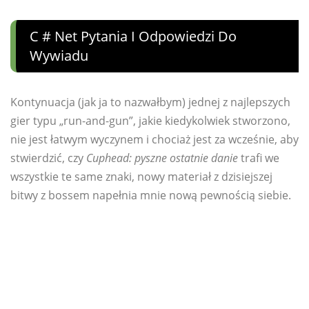
C # Net Pytania I Odpowiedzi Do
Wywiadu
Kontynuacja (jak ja to nazwałbym) jednej z najlepszych
gier typu „run-and-gun”, jakie kiedykolwiek stworzono,
nie jest łatwym wyczynem i chociaż jest za wcześnie, aby
stwierdzić, czy
Cuphead: pyszne ostatnie danie
trafi we
wszystkie te same znaki, nowy materiał z dzisiejszej
bitwy z bossem napełnia mnie nową pewnością siebie.