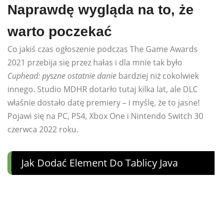
Naprawdę wygląda na to, że
warto poczekać
Co jakiś czas ogłoszenie podczas The Game Awards
2021 przebija się przez hałas i dla mnie tak było
Cuphead: pyszne ostatnie danie
bardziej niż cokolwiek
innego. Studio MDHR dotarło tutaj kilka lat, ale DLC
właśnie dostało datę premiery – i myślę, że to jasne!
Pojawi się na PC, PS4, Xbox One i Nintendo Switch 30
czerwca 2022 roku.
Jak Dodać Element Do Tablicy Java