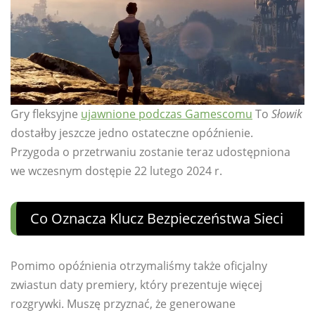
Gry fleksyjne
ujawnione podczas Gamescomu
To
Słowik
dostałby jeszcze jedno ostateczne opóźnienie.
Przygoda o przetrwaniu zostanie teraz udostępniona
we wczesnym dostępie 22 lutego 2024 r.
Co Oznacza Klucz Bezpieczeństwa Sieci
Pomimo opóźnienia otrzymaliśmy także oficjalny
zwiastun daty premiery, który prezentuje więcej
rozgrywki. Muszę przyznać, że generowane