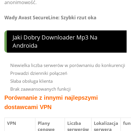
anonimowość.
Wady Avast SecureLine: Szybki rzut oka
Jaki Dobry Downloader Mp3 Na
Androida
Niewielka liczba serwerów w porównaniu do konkurencji
Prowadzi dzienniki połączeń
Słaba obsługa klienta
Brak zaawansowanych funkcji
Porównanie z innymi najlepszymi
dostawcami VPN
VPN
Plany
Liczba
Lokalizacja
fun
cenowe
serwerów
serwera