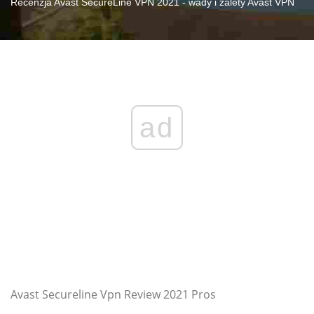
Recenzja Avast SecureLine VPN 2021 - wady i zalety Avast VPN
ad
Avast Secureline Vpn Review 2021 Pros