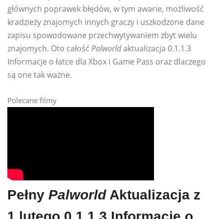
głównych poprawek błędów, w tym awarie, możliwość
kradzieży znajomych innych graczy i uszkodzone dane
zapisu spowodowane przechwytywaniem zbyt wielu
znajomych. Oto całość
Palworld
aktualizacja 0.1.1.3
Informacje o łatce dla Xbox i Game Pass oraz dlaczego
są one tak ważne.
Polecane filmy
Pełny
Palworld
Aktualizacja z
1 lutego 0.1.1.3 Informacje o