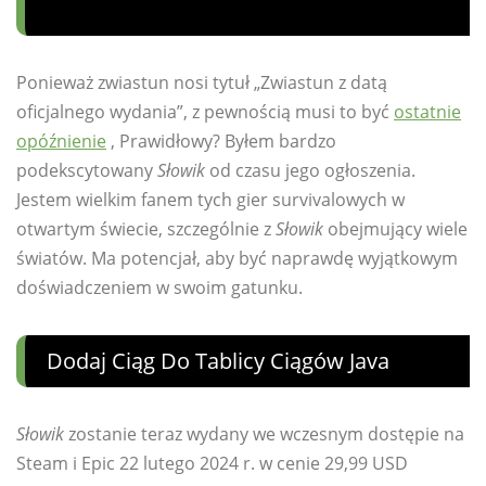
Ponieważ zwiastun nosi tytuł „Zwiastun z datą
oficjalnego wydania”, z pewnością musi to być
ostatnie
opóźnienie
, Prawidłowy? Byłem bardzo
podekscytowany
Słowik
od czasu jego ogłoszenia.
Jestem wielkim fanem tych gier survivalowych w
otwartym świecie, szczególnie z
Słowik
obejmujący wiele
światów. Ma potencjał, aby być naprawdę wyjątkowym
doświadczeniem w swoim gatunku.
Dodaj Ciąg Do Tablicy Ciągów Java
Słowik
zostanie teraz wydany we wczesnym dostępie na
Steam i Epic 22 lutego 2024 r. w cenie 29,99 USD