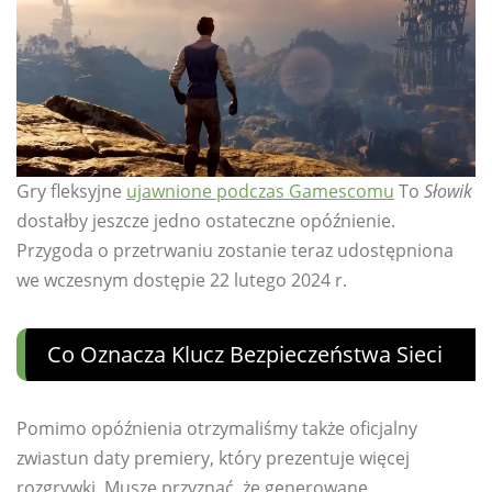
Gry fleksyjne
ujawnione podczas Gamescomu
To
Słowik
dostałby jeszcze jedno ostateczne opóźnienie.
Przygoda o przetrwaniu zostanie teraz udostępniona
we wczesnym dostępie 22 lutego 2024 r.
Co Oznacza Klucz Bezpieczeństwa Sieci
Pomimo opóźnienia otrzymaliśmy także oficjalny
zwiastun daty premiery, który prezentuje więcej
rozgrywki. Muszę przyznać, że generowane