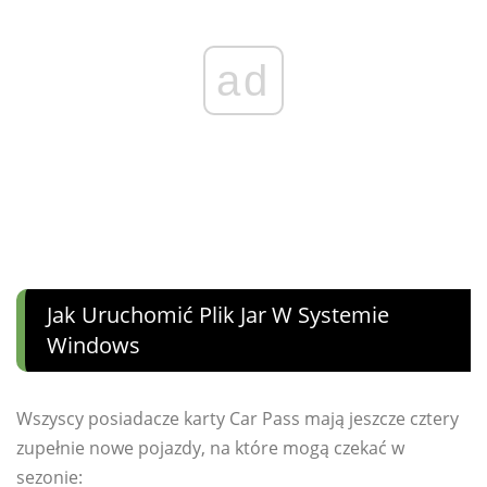
ad
Jak Uruchomić Plik Jar W Systemie
Windows
Wszyscy posiadacze karty Car Pass mają jeszcze cztery
zupełnie nowe pojazdy, na które mogą czekać w
sezonie: