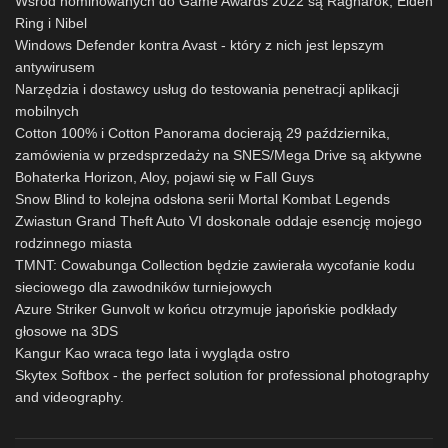
Wśród nominowanych do Game Awards 2022 są Ragnarok, Elden
Ring i Nibel
Windows Defender kontra Avast - który z nich jest lepszym
antywirusem
Narzędzia i dostawcy usług do testowania penetracji aplikacji
mobilnych
Cotton 100% i Cotton Panorama docierają 29 października,
zamówienia w przedsprzedaży na SNES/Mega Drive są aktywne
Bohaterka Horizon, Aloy, pojawi się w Fall Guys
Snow Blind to kolejna odsłona serii Mortal Kombat Legends
Zwiastun Grand Theft Auto VI doskonale oddaje esencję mojego
rodzinnego miasta
TMNT: Cowabunga Collection będzie zawierała wycofanie kodu
sieciowego dla zawodników turniejowych
Azure Striker Gunvolt w końcu otrzymuje japońskie podkłady
głosowe na 3DS
Kangur Kao wraca tego lata i wygląda ostro
Skytex Softbox - the perfect solution for professional photography
and videography.