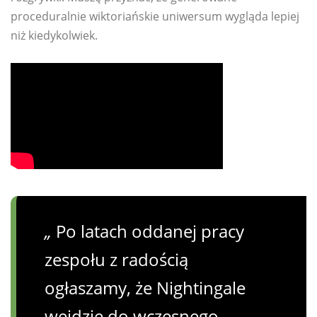
proceduralnie wiktoriańskie uniwersum wygląda lepiej
niż kiedykolwiek.
„
Po latach oddanej pracy
zespołu z radością
ogłaszamy, że Nightingale
wejdzie do wczesnego