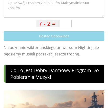
Dostać Odpowiedź
Na poznanie wiktoriańskiego uniwersum Nightingale
będziemy musieli poczekać jeszcze trochę.
Co To Jest Dobry Darmowy Program Do
Pobierania Muzyki