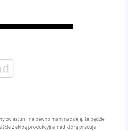
ad
jny zwiastun i na pewno mam nadzieję, że będzie
iście z ekipą produkcyjną nad którą pracuje