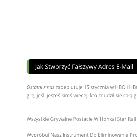
Jak Stworzyć Fałszywy Adres E-Mail
Ostatni z nas
zadebiutuje 15 stycznia w HBO i HB
grę, jeśli jesteś kimś więcej, kto znudził się całą 
Wszystkie Grywalne Postacie W Honkai Star Rai
Wypróbuj Nasz Instrument Do Eliminowania P