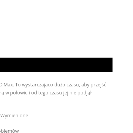
O Max. To wystarczająco dużo czasu, aby przejść
grą w połowie i od tego czasu jej nie podjął.
l Wymienione
roblemów