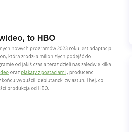
y wideo, to HBO
anych nowych programów 2023 roku jest adaptacja
on, która zrodziła milion złych podejść do
mie od jakiś czas a teraz dzieli nas zaledwie kilka
wideo
oraz
plakaty z postaciami
, producenci
 końcu wypuścili debiutancki zwiastun. I hej, co
kości produkcja od HBO.