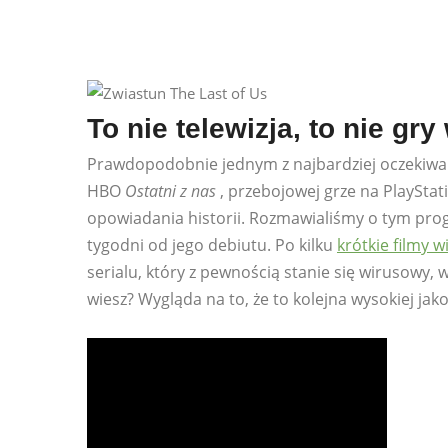
To nie telewizja, to nie gr
Prawdopodobnie jednym z najbardziej oczekiw
HBO
Ostatni z nas
, przebojowej grze na PlayStati
opowiadania historii. Rozmawialiśmy o tym progra
tygodni od jego debiutu. Po kilku
krótkie filmy 
serialu, który z pewnością stanie się wirusowy, w
wiesz? Wygląda na to, że to kolejna wysokiej ja