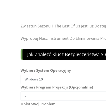
Zwiastun Sezonu 1 The Last Of Us Jest Juz Dost
Wypróbuj Nasz Instrument Do Eliminowania P
Jak Znaleźć Klucz Bezpieczeństwa S
Wybierz System Operacyjny
Wybierz Program Projekcji (Opcjonalnie)
Opisz Swój Problem