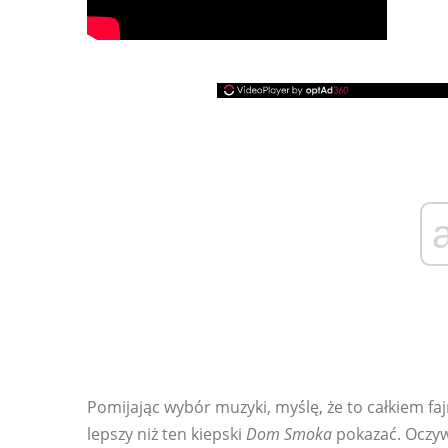
Pomijając wybór muzyki, myślę, że to całkiem fa
lepszy niż ten kiepski
Dom Smoka
pokazać. Oczyw