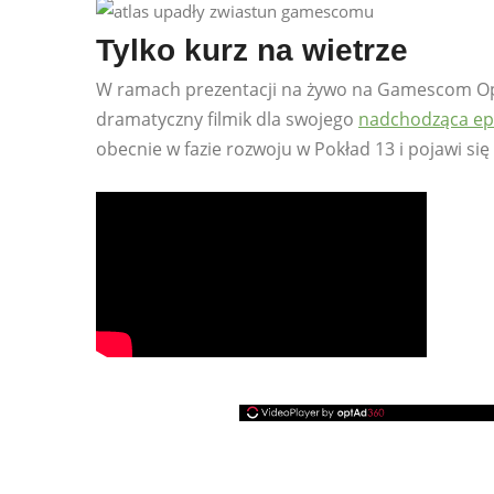
Tylko kurz na wietrze
W ramach prezentacji na żywo na Gamescom Op
dramatyczny filmik dla swojego
nadchodząca ep
obecnie w fazie rozwoju w Pokład 13 i pojawi się