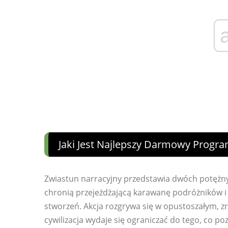
Jaki Jest Najlepszy Darmowy Progra
Zwiastun narracyjny przedstawia dwóch potężny
chronią przejeżdżającą karawanę podróżników 
stworzeń. Akcja rozgrywa się w opustoszałym,
cywilizacja wydaje się ograniczać do tego, co p