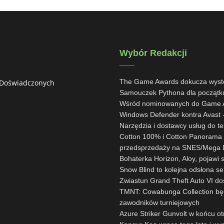
Wybór Redakcji
The Game Awards dokucza wystę
 Doświadczonych
Samouczek Pythona dla początk
Wśród nominowanych do Game Aw
Windows Defender kontra Avast -
Narzędzia i dostawcy usług do te
Cotton 100% i Cotton Panorama 
przedsprzedaży na SNES/Mega D
Bohaterka Horizon, Aloy, pojawi 
Snow Blind to kolejna odsłona s
Zwiastun Grand Theft Auto VI d
TMNT: Cowabunga Collection będ
zawodników turniejowych
Azure Striker Gunvolt w końcu o