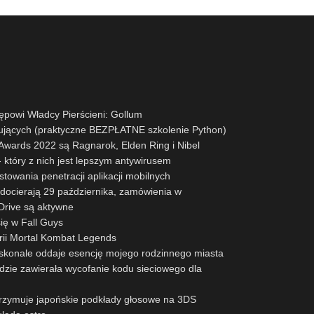
powi Władcy Pierścieni: Gollum
ujących (praktyczne BEZPŁATNE szkolenie Python)
ards 2022 są Ragnarok, Elden Ring i Nibel
 który z nich jest lepszym antywirusem
stowania penetracji aplikacji mobilnych
docierają 29 października, zamówienia w
rive są aktywne
się w Fall Guys
erii Mortal Kombat Legends
oskonale oddaje esencję mojego rodzinnego miasta
zie zawierała wycofanie kodu sieciowego dla
trzymuje japońskie podkłady głosowe na 3DS