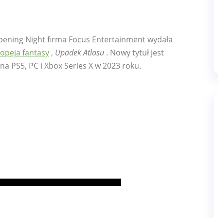
ening Night firma Focus Entertainment wydała
opeja fantasy
,
Upadek Atlasu
. Nowy tytuł jest
 na PS5, PC i Xbox Series X w 2023 roku.