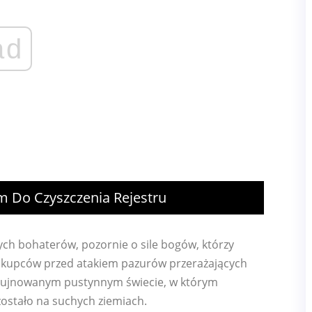
ad
m Do Czyszczenia Rejestru
ch bohaterów, pozornie o sile bogów, którzy
i kupców przed atakiem pazurów przerażających
 zrujnowanym pustynnym świecie, w którym
ozostało na suchych ziemiach.