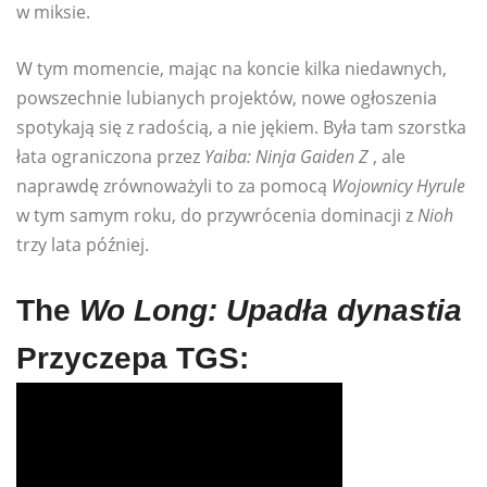
w miksie.
W tym momencie, mając na koncie kilka niedawnych,
powszechnie lubianych projektów, nowe ogłoszenia
spotykają się z radością, a nie jękiem. Była tam szorstka
łata ograniczona przez
Yaiba: Ninja Gaiden Z
, ale
naprawdę zrównoważyli to za pomocą
Wojownicy Hyrule
w tym samym roku, do przywrócenia dominacji z
Nioh
trzy lata później.
The
Wo Long: Upadła dynastia
Przyczepa TGS: