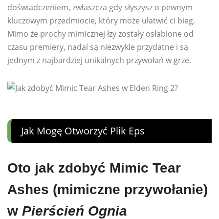
doświadczeniem, zwłaszcza gdy słyszysz o pewnym
kluczowym przedmiocie, który może ułatwić ci bieg.
Mimo że prochy mimicznej łzy zostały osłabione od
czasu premiery, nadal są niezwykle przydatne i są
jednym z najbardziej unikalnych przywołań w grze.
Jak Mogę Otworzyć Plik Eps
Oto jak zdobyć Mimic Tear
Ashes (mimiczne przywołanie)
w
Pierścień Ognia