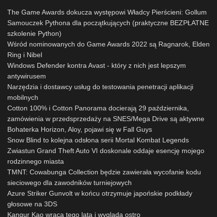
The Game Awards dokucza występowi Władcy Pierścieni: Gollum
Samouczek Pythona dla początkujących (praktyczne BEZPŁATNE
szkolenie Python)
Wśród nominowanych do Game Awards 2022 są Ragnarok, Elden
Ring i Nibel
Windows Defender kontra Avast - który z nich jest lepszym
antywirusem
Narzędzia i dostawcy usług do testowania penetracji aplikacji
mobilnych
Cotton 100% i Cotton Panorama docierają 29 października,
zamówienia w przedsprzedaży na SNES/Mega Drive są aktywne
Bohaterka Horizon, Aloy, pojawi się w Fall Guys
Snow Blind to kolejna odsłona serii Mortal Kombat Legends
Zwiastun Grand Theft Auto VI doskonale oddaje esencję mojego
rodzinnego miasta
TMNT: Cowabunga Collection będzie zawierała wycofanie kodu
sieciowego dla zawodników turniejowych
Azure Striker Gunvolt w końcu otrzymuje japońskie podkłady
głosowe na 3DS
Kangur Kao wraca tego lata i wygląda ostro