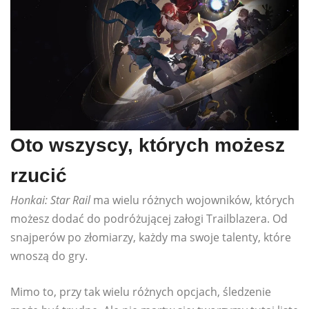
Oto wszyscy, których możesz
rzucić
Honkai: Star Rail
ma wielu różnych wojowników, których
możesz dodać do podróżującej załogi Trailblazera. Od
snajperów po złomiarzy, każdy ma swoje talenty, które
wnoszą do gry.
Mimo to, przy tak wielu różnych opcjach, śledzenie