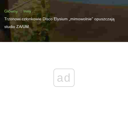
Główny
Inny
Trzonowi członkowie Disco Elysium „mimowolnie” opuszczają
studio ZA/UM
ad