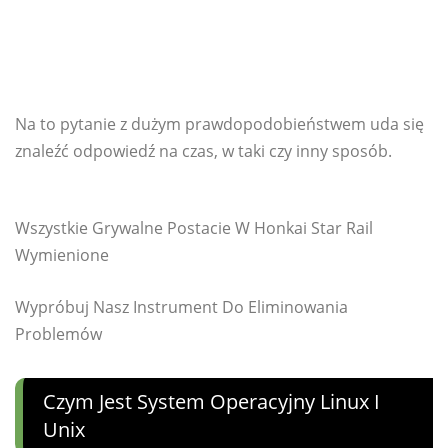
Na to pytanie z dużym prawdopodobieństwem uda się
znaleźć odpowiedź na czas, w taki czy inny sposób.
Wszystkie Grywalne Postacie W Honkai Star Rail
Wymienione
Wypróbuj Nasz Instrument Do Eliminowania
Problemów
Czym Jest System Operacyjny Linux I
Unix