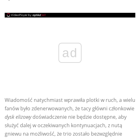
ad
Wiadomość natychmiast wprawiła plotki w ruch, a wielu
fanów było zdenerwowanych, że tacy główni członkowie
dysk elizowy
doświadczenie nie będzie dostępne, aby
służyć dalej w oczekiwanych kontynuacjach, z nutą
gniewu na możliwość, że trio zostało bezwzględnie