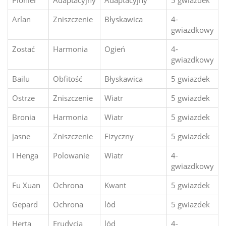
Arlan
Zniszczenie
Błyskawica
4-
gwiazdkowy
Zostać
Harmonia
Ogień
4-
gwiazdkowy
Bailu
Obfitość
Błyskawica
5 gwiazdek
Ostrze
Zniszczenie
Wiatr
5 gwiazdek
Bronia
Harmonia
Wiatr
5 gwiazdek
jasne
Zniszczenie
Fizyczny
5 gwiazdek
I Henga
Polowanie
Wiatr
4-
gwiazdkowy
Fu Xuan
Ochrona
Kwant
5 gwiazdek
Gepard
Ochrona
lód
5 gwiazdek
Herta
Erudycja
lód
4-