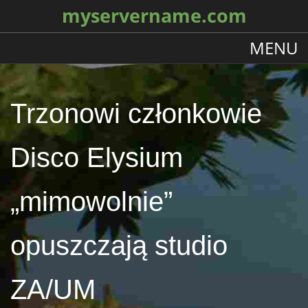
myservername.com
MENU
Trzonowi członkowie
Disco Elysium
„mimowolnie”
opuszczają studio
ZA/UM