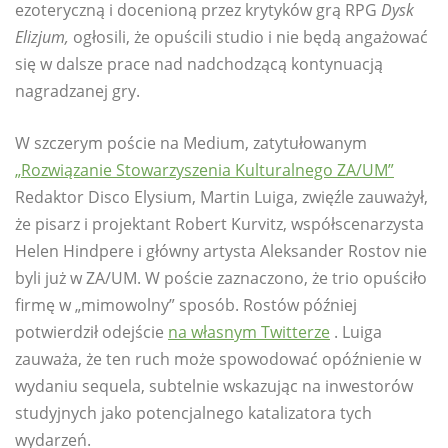
ezoteryczną i docenioną przez krytyków grą RPG
Dysk
Elizjum,
ogłosili, że opuścili studio i nie będą angażować
się w dalsze prace nad nadchodzącą kontynuacją
nagradzanej gry.
W szczerym poście na Medium, zatytułowanym
„Rozwiązanie Stowarzyszenia Kulturalnego ZA/UM”
Redaktor Disco Elysium, Martin Luiga, zwięźle zauważył,
że pisarz i projektant Robert Kurvitz, współscenarzysta
Helen Hindpere i główny artysta Aleksander Rostov nie
byli już w ZA/UM. W poście zaznaczono, że trio opuściło
firmę w „mimowolny” sposób. Rostów później
potwierdził odejście
na własnym Twitterze
. Luiga
zauważa, że ​​ten ruch może spowodować opóźnienie w
wydaniu sequela, subtelnie wskazując na inwestorów
studyjnych jako potencjalnego katalizatora tych
wydarzeń.