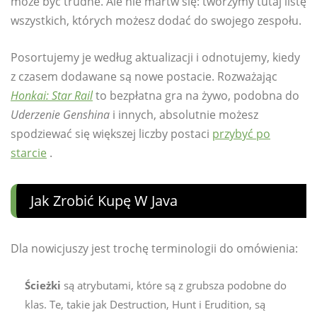
może być trudne. Ale nie martw się: tworzymy tutaj listę
wszystkich, których możesz dodać do swojego zespołu.
Posortujemy je według aktualizacji i odnotujemy, kiedy
z czasem dodawane są nowe postacie. Rozważając
Honkai: Star Rail
to bezpłatna gra na żywo, podobna do
Uderzenie Genshina
i innych, absolutnie możesz
spodziewać się większej liczby postaci
przybyć po
starcie
.
Jak Zrobić Kupę W Java
Dla nowicjuszy jest trochę terminologii do omówienia:
Ścieżki
są atrybutami, które są z grubsza podobne do
klas. Te, takie jak Destruction, Hunt i Erudition, są