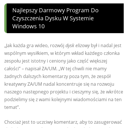
Najlepszy Darmowy Program Do
Czyszczenia Dysku W Systemie
Windows 10
„Jak każda gra wideo, rozwój
dysk elizowy
był i nadal jest
wspólnym wysiłkiem, w którym wkład każdego członka
zespołu jest istotny i ceniony jako część większej
całości” – napisał ZA/UM. „W tej chwili nie mamy
żadnych dalszych komentarzy poza tym, że zespół
kreatywny ZA/UM nadal koncentruje się na rozwoju
naszego następnego projektu i cieszymy się, że wkrótce
podzielimy się z wami kolejnymi wiadomościami na ten
temat”.
Chociaż jest to uczciwy komentarz, aby to zasugerować