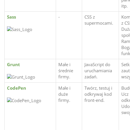
itp.
Sass
-
CSS z
Kom
supermocami.
z CS
Duż
spo
Ram
Bog
funk
Grunt
Małe i
JavaScript do
Setk
średnie
uruchamiania
zau
firmy.
zadań.
wszy
CodePen
Małe i
Twórz, testuj i
Budu
duże
odkrywaj kod
Ucz 
firmy.
front-end.
odk
Udos
swoj