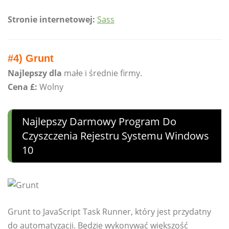
Stronie internetowej:
Sass
#4) Grunt
Najlepszy dla
małe i średnie firmy.
Cena £:
Wolny
Najlepszy Darmowy Program Do
Czyszczenia Rejestru Systemu Windows
10
Grunt to JavaScript Task Runner, który jest przydatny
do automatyzacji. Będzie wykonywać większość