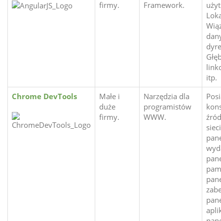
firmy.
Framework.
użyt
Loka
Wią
dan
dyr
Głę
link
itp.
Chrome DevTools
Małe i
Narzędzia dla
Posi
duże
programistów
kons
firmy.
WWW.
źród
siec
pan
wyda
pan
pami
pan
zabe
pan
aplik
pane