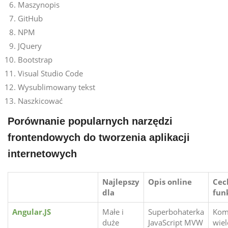
Maszynopis
GitHub
NPM
JQuery
Bootstrap
Visual Studio Code
Wysublimowany tekst
Naszkicować
Porównanie popularnych narzędzi
frontendowych do tworzenia aplikacji
internetowych
Najlepszy
Opis online
Cec
dla
fun
Angular.JS
Małe i
Superbohaterka
Kom
duże
JavaScript MVW
wie