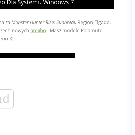
eo Dla Systemu Windows 7
na za
Monster Hunter Rise: Sunbreak
Region Elgado,
 trzech nowych
amiibo
. Masz modele Palamute
eno X).
ad