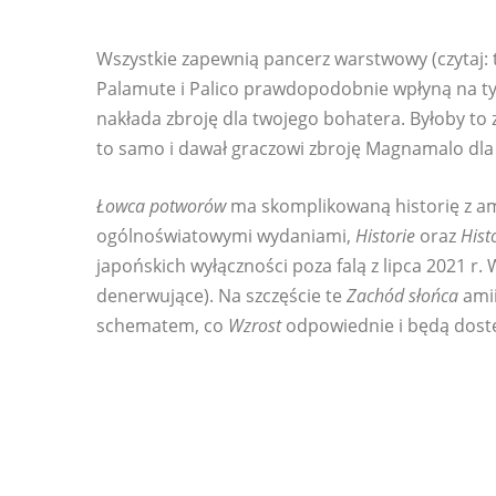
Wszystkie zapewnią pancerz warstwowy (czytaj:
Palamute i Palico prawdopodobnie wpłyną na 
nakłada zbroję dla twojego bohatera. Byłoby to
to samo i dawał graczowi zbroję Magnamalo dl
Łowca potworów
ma skomplikowaną historię z am
ogólnoświatowymi wydaniami,
Historie
oraz
Hist
japońskich wyłączności poza falą z lipca 2021 r.
denerwujące). Na szczęście te
Zachód słońca
amii
schematem, co
Wzrost
odpowiednie i będą dost