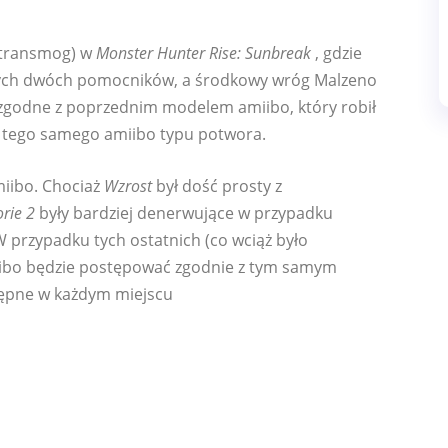
 transmog) w
Monster Hunter Rise: Sunbreak
, gdzie
tych dwóch pomocników, a środkowy wróg Malzeno
 zgodne z poprzednim modelem amiibo, który robił
a tego samego amiibo typu potwora.
iibo. Chociaż
Wzrost
był dość prosty z
orie 2
były bardziej denerwujące w przypadku
 W przypadku tych ostatnich (co wciąż było
bo będzie postępować zgodnie z tym samym
ępne w każdym miejscu