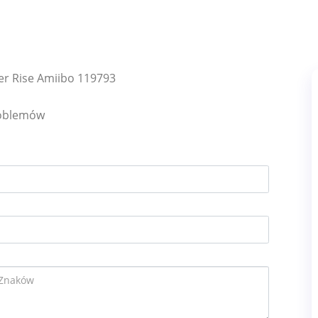
er Rise Amiibo 119793
roblemów