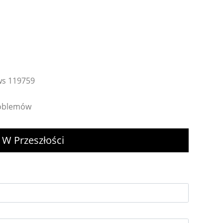
ews 119759
roblemów
 W Przeszłości