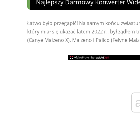
Najlepszy Darmowy Konwerter Wid
Łatwo było przegapić! Na samym końcu zwiastu
który miał się ukazać latem 2022 r., był żądłem
(Canye Malzeno X), Malzeno i Palico (Felyne Malz