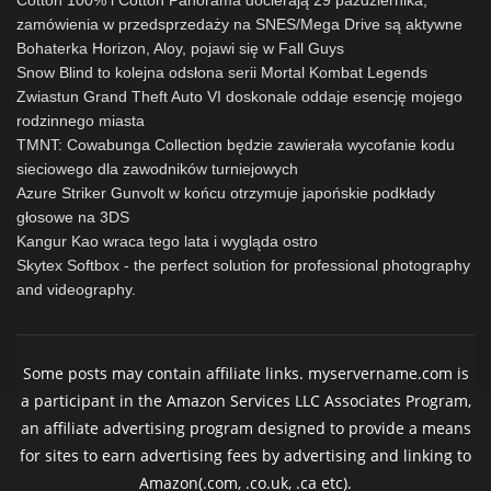
Cotton 100% i Cotton Panorama docierają 29 października,
zamówienia w przedsprzedaży na SNES/Mega Drive są aktywne
Bohaterka Horizon, Aloy, pojawi się w Fall Guys
Snow Blind to kolejna odsłona serii Mortal Kombat Legends
Zwiastun Grand Theft Auto VI doskonale oddaje esencję mojego
rodzinnego miasta
TMNT: Cowabunga Collection będzie zawierała wycofanie kodu
sieciowego dla zawodników turniejowych
Azure Striker Gunvolt w końcu otrzymuje japońskie podkłady
głosowe na 3DS
Kangur Kao wraca tego lata i wygląda ostro
Skytex Softbox - the perfect solution for professional photography
and videography.
Some posts may contain affiliate links. myservername.com is
a participant in the Amazon Services LLC Associates Program,
an affiliate advertising program designed to provide a means
for sites to earn advertising fees by advertising and linking to
Amazon(.com, .co.uk, .ca etc).