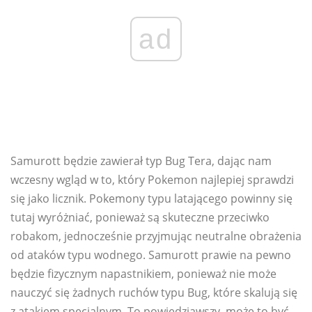
ad
Samurott będzie zawierał typ Bug Tera, dając nam
wczesny wgląd w to, który Pokemon najlepiej sprawdzi
się jako licznik. Pokemony typu latającego powinny się
tutaj wyróżniać, ponieważ są skuteczne przeciwko
robakom, jednocześnie przyjmując neutralne obrażenia
od ataków typu wodnego. Samurott prawie na pewno
będzie fizycznym napastnikiem, ponieważ nie może
nauczyć się żadnych ruchów typu Bug, które skalują się
z atakiem specjalnym. To powiedziawszy, może to być