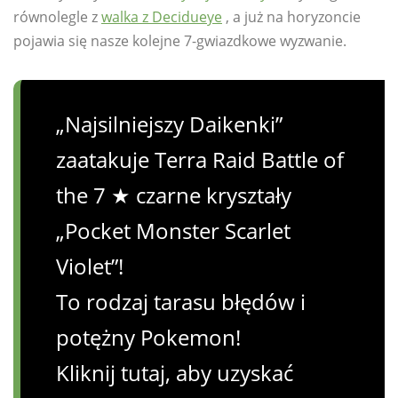
równolegle z
walka z Decidueye
, a już na horyzoncie
pojawia się nasze kolejne 7-gwiazdkowe wyzwanie.
„Najsilniejszy Daikenki”
zaatakuje Terra Raid Battle of
the 7 ★ czarne kryształy
„Pocket Monster Scarlet
Violet”!
To rodzaj tarasu błędów i
potężny Pokemon!
Kliknij tutaj, aby uzyskać