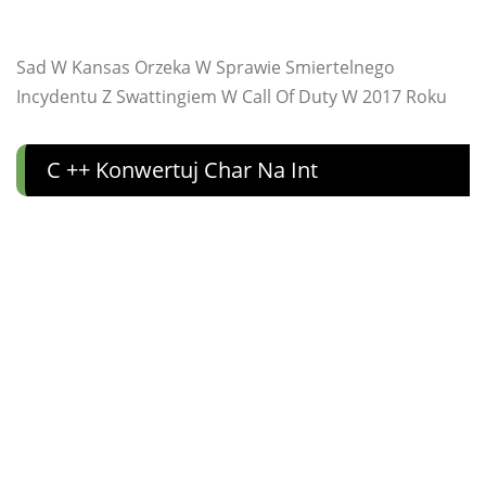
Sad W Kansas Orzeka W Sprawie Smiertelnego
Incydentu Z Swattingiem W Call Of Duty W 2017 Roku
C ++ Konwertuj Char Na Int