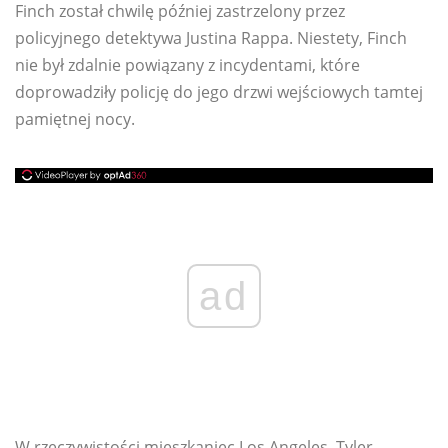
Finch został chwilę później zastrzelony przez
policyjnego detektywa Justina Rappa. Niestety, Finch
nie był zdalnie powiązany z incydentami, które
doprowadziły policję do jego drzwi wejściowych tamtej
pamiętnej nocy.
ad
W rzeczywistości mieszkaniec Los Angeles, Tyler