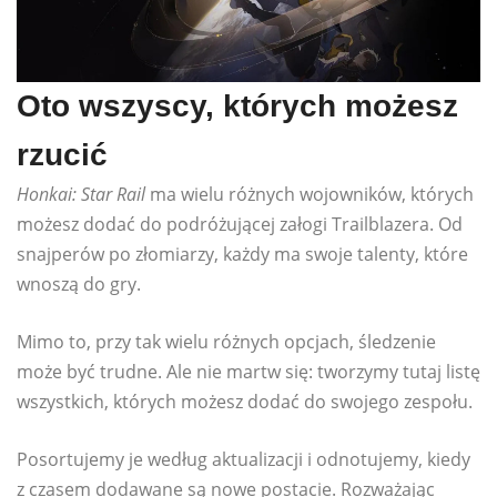
Oto wszyscy, których możesz
rzucić
Honkai: Star Rail
ma wielu różnych wojowników, których
możesz dodać do podróżującej załogi Trailblazera. Od
snajperów po złomiarzy, każdy ma swoje talenty, które
wnoszą do gry.
Mimo to, przy tak wielu różnych opcjach, śledzenie
może być trudne. Ale nie martw się: tworzymy tutaj listę
wszystkich, których możesz dodać do swojego zespołu.
Posortujemy je według aktualizacji i odnotujemy, kiedy
z czasem dodawane są nowe postacie. Rozważając