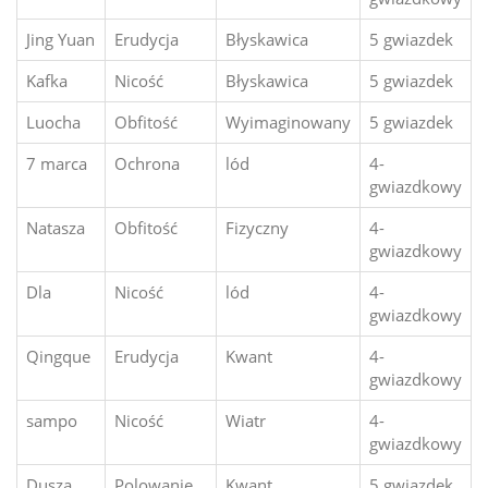
Jing Yuan
Erudycja
Błyskawica
5 gwiazdek
Kafka
Nicość
Błyskawica
5 gwiazdek
Luocha
Obfitość
Wyimaginowany
5 gwiazdek
7 marca
Ochrona
lód
4-
gwiazdkowy
Natasza
Obfitość
Fizyczny
4-
gwiazdkowy
Dla
Nicość
lód
4-
gwiazdkowy
Qingque
Erudycja
Kwant
4-
gwiazdkowy
sampo
Nicość
Wiatr
4-
gwiazdkowy
Dusza
Polowanie
Kwant
5 gwiazdek