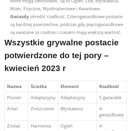
które mogą zastosować. Są to Ogień, Lód, Błyskawica,
Wiatr, Fizyczne, Wyobrażeniowe i Kwantowe.
Gwiazdy
określić rzadkość. Czterogwiazdkowe postacie
są bardziej powszechne, podczas gdy pięciogwiazdkowe
są uważane za rzadsze i czasami mają większą wartość.
Wszystkie grywalne postacie
potwierdzone do tej pory –
kwiecień 2023 r
Nazwa
Ścieżka
Element
Rzadkość
Pionier
Adaptacyjny
Adaptacyjny
5 gwiazdek
Arlan
Zniszczenie
Błyskawica
4-
gwiazdkowy
Zostać
Harmonia
Ogień
4-