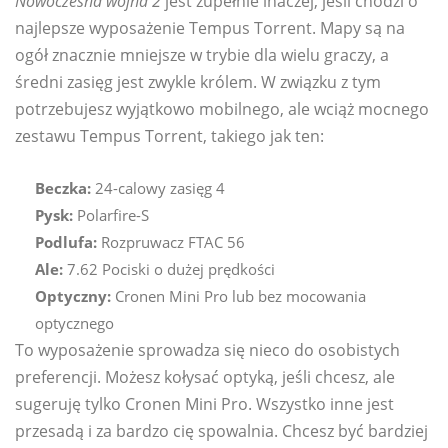
Nowoczesna wojna 2
jest zupełnie inaczej, jeśli chodzi o
najlepsze wyposażenie Tempus Torrent. Mapy są na
ogół znacznie mniejsze w trybie dla wielu graczy, a
średni zasięg jest zwykle królem. W związku z tym
potrzebujesz wyjątkowo mobilnego, ale wciąż mocnego
zestawu Tempus Torrent, takiego jak ten:
Beczka:
24-calowy zasięg 4
Pysk:
Polarfire-S
Podlufa:
Rozpruwacz FTAC 56
Ale:
7.62 Pociski o dużej prędkości
Optyczny:
Cronen Mini Pro lub bez mocowania
optycznego
To wyposażenie sprowadza się nieco do osobistych
preferencji. Możesz kołysać optyką, jeśli chcesz, ale
sugeruję tylko Cronen Mini Pro. Wszystko inne jest
przesadą i za bardzo cię spowalnia. Chcesz być bardziej