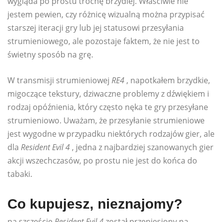
wygląda po prostu trochę brzydiej. Właściwie nie
jestem pewien, czy różnicę wizualną można przypisać
starszej iteracji gry lub jej statusowi przesyłania
strumieniowego, ale pozostaje faktem, że nie jest to
świetny sposób na grę.
W transmisji strumieniowej
RE4
, napotkałem brzydkie,
migoczące tekstury, dziwaczne problemy z dźwiękiem i
rodzaj opóźnienia, który często nęka te gry przesyłane
strumieniowo. Uważam, że przesyłanie strumieniowe
jest wygodne w przypadku niektórych rodzajów gier, ale
dla
Resident Evil 4
, jedna z najbardziej szanowanych gier
akcji wszechczasów, po prostu nie jest do końca do
tabaki.
Co kupujesz, nieznajomy?
na szczęście
Resident Evil 4
został przeniesiony na