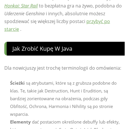
Honkai: Star Rail
to bezpłatna gra na żywo, podobna do
Uderzenie Genshina
i innych, absolutnie możesz
spodziewać się większej liczby postaci
przybyć po
starcie
.
Jak Zrobić Kupę W Java
Dla nowicjuszy jest trochę terminologii do omówienia:
Ścieżki
są atrybutami, które są z grubsza podobne do
klas. Te, takie jak Destruction, Hunt i Erudition, są
bardziej zorientowane na obrażenia, podczas gdy
Obfitość, Ochrona, Harmonia i Nihility są po stronie
wsparcia.
Elementy
dać postaciom określone debuffy lub efekty,