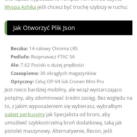
Wyspa Ashika
jeśli chcesz być trochę szybszy w ruchu:
Jak Otworzyć Plik Json
Beczka:
14-calowy Chroma LRS
Podlufa:
Rozpruwacz FTAC 56
Ale:
7.62 Pociski o dużej prędkości
Czasopismo:
30 okrągłych magazynków
Optyczny:
Celuj OP-V4 lub Cronen Mini Pro
Jest nieco bardziej mobilny, ale wciąż wystarczająco
potężny, aby zdominować średni zasięg. Bez względu na
to, z jakim wyposażeniem się wybierasz, wybrałbym
pakiet perkusyjny
jak Specjalista od broni, aby
umożliwić szybkostrzelną broń dodatkową, taką jak
pistolet maszynowy. Alternatywnie, Recon, jeśli