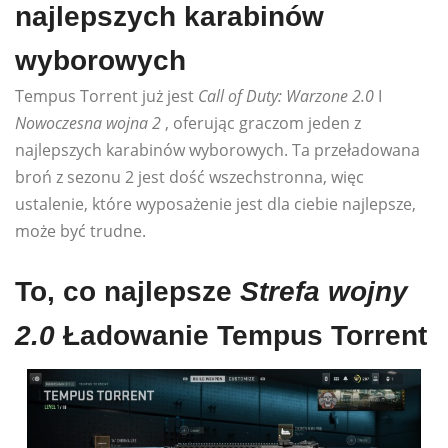
najlepszych karabinów
wyborowych
Tempus Torrent już jest
Call of Duty: Warzone 2.0
I
Nowoczesna wojna 2
, oferując graczom jeden z
najlepszych karabinów wyborowych. Ta przeładowana
broń z sezonu 2 jest dość wszechstronna, więc
ustalenie, które wyposażenie jest dla ciebie najlepsze,
może być trudne.
To, co najlepsze
Strefa wojny
2.0
Ładowanie Tempus Torrent