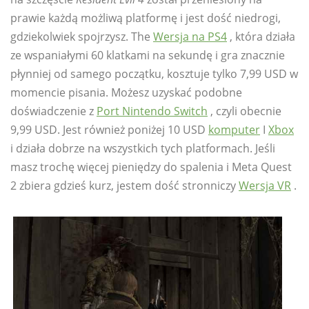
prawie każdą możliwą platformę i jest dość niedrogi,
gdziekolwiek spojrzysz. The
Wersja na PS4
, która działa
ze wspaniałymi 60 klatkami na sekundę i gra znacznie
płynniej od samego początku, kosztuje tylko 7,99 USD w
momencie pisania. Możesz uzyskać podobne
doświadczenie z
Port Nintendo Switch
, czyli obecnie
9,99 USD. Jest również poniżej 10 USD
komputer
I
Xbox
i działa dobrze na wszystkich tych platformach. Jeśli
masz trochę więcej pieniędzy do spalenia i Meta Quest
2 zbiera gdzieś kurz, jestem dość stronniczy
Wersja VR
.