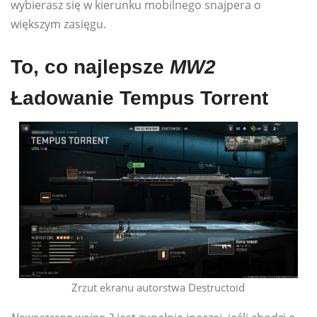
wybierasz się w kierunku mobilnego snajpera o
większym zasięgu.
To, co najlepsze
MW2
Ładowanie Tempus Torrent
Zrzut ekranu autorstwa Destructoid