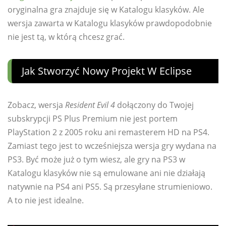
oryginalna gra znajduje się w Katalogu klasyków. Ale
wersja zawarta w Katalogu klasyków prawdopodobnie
nie jest tą, w którą chcesz grać.
Jak Stworzyć Nowy Projekt W Eclipse
Zobacz, wersja
Resident Evil 4
dołączony do Twojej
subskrypcji PS Plus Premium nie jest portem
PlayStation 2 z 2005 roku ani remasterem HD na PS4.
Zamiast tego jest to wcześniejsza wersja gry wydana na
PS3. Być może już o tym wiesz, ale gry na PS3 w
Katalogu klasyków nie są emulowane ani nie działają
natywnie na PS4 ani PS5. Są przesyłane strumieniowo.
A to nie jest idealne.