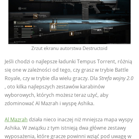
Zrzut ekranu autorstwa Destructoid
Jeśli chodzi o najlepsze ładunki Tempus Torrent, różnią
się one w zależności od tego, czy grasz w trybie Battle
Royale, czy w trybie dla wielu graczy. Dla
Strefa wojny 2.0
, oto kilka najlepszych zestawów karabinów
wyborowych, których możesz teraz użyć, aby
zdominować Al Mazrah i wyspę Ashika.
Al Mazrah
działa nieco inaczej niż mniejsza mapa wyspy
Ashika. W związku z tym istnieją dwa główne zestawy
wyposażenia, które gracze powinni wziąć pod uwagę w