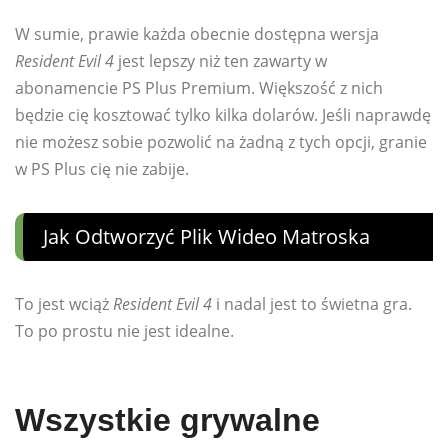
W sumie, prawie każda obecnie dostępna wersja
Resident Evil 4
jest lepszy niż ten zawarty w
abonamencie PS Plus Premium. Większość z nich
będzie cię kosztować tylko kilka dolarów. Jeśli naprawdę
nie możesz sobie pozwolić na żadną z tych opcji, granie
w PS Plus cię nie zabije.
Jak Odtworzyć Plik Wideo Matroska
To jest wciąż
Resident Evil 4
i nadal jest to świetna gra.
To po prostu nie jest idealne.
Wszystkie grywalne