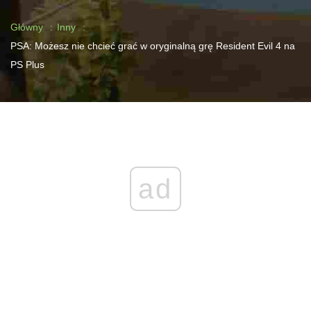
Główny
Inny
PSA: Możesz nie chcieć grać w oryginalną grę Resident Evil 4 na
PS Plus
ad