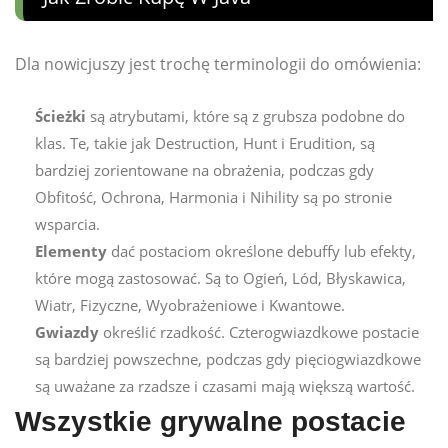
Dla nowicjuszy jest trochę terminologii do omówienia:
Ścieżki
są atrybutami, które są z grubsza podobne do
klas. Te, takie jak Destruction, Hunt i Erudition, są
bardziej zorientowane na obrażenia, podczas gdy
Obfitość, Ochrona, Harmonia i Nihility są po stronie
wsparcia.
Elementy
dać postaciom określone debuffy lub efekty,
które mogą zastosować. Są to Ogień, Lód, Błyskawica,
Wiatr, Fizyczne, Wyobrażeniowe i Kwantowe.
Gwiazdy
określić rzadkość. Czterogwiazdkowe postacie
są bardziej powszechne, podczas gdy pięciogwiazdkowe
są uważane za rzadsze i czasami mają większą wartość.
Wszystkie grywalne postacie