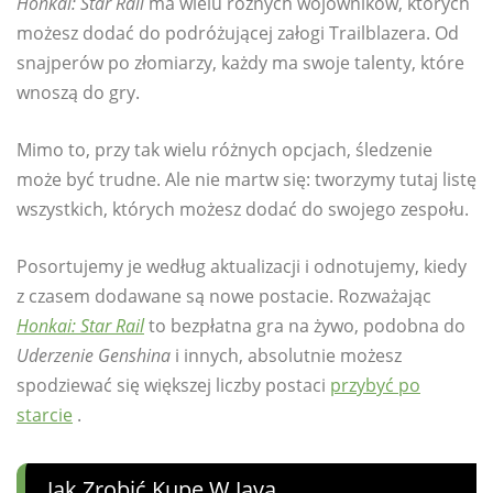
Honkai: Star Rail
ma wielu różnych wojowników, których
możesz dodać do podróżującej załogi Trailblazera. Od
snajperów po złomiarzy, każdy ma swoje talenty, które
wnoszą do gry.
Mimo to, przy tak wielu różnych opcjach, śledzenie
może być trudne. Ale nie martw się: tworzymy tutaj listę
wszystkich, których możesz dodać do swojego zespołu.
Posortujemy je według aktualizacji i odnotujemy, kiedy
z czasem dodawane są nowe postacie. Rozważając
Honkai: Star Rail
to bezpłatna gra na żywo, podobna do
Uderzenie Genshina
i innych, absolutnie możesz
spodziewać się większej liczby postaci
przybyć po
starcie
.
Jak Zrobić Kupę W Java