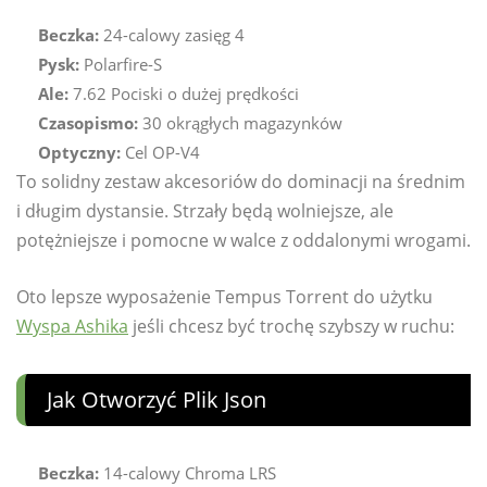
Beczka:
24-calowy zasięg 4
Pysk:
Polarfire-S
Ale:
7.62 Pociski o dużej prędkości
Czasopismo:
30 okrągłych magazynków
Optyczny:
Cel OP-V4
To solidny zestaw akcesoriów do dominacji na średnim
i długim dystansie. Strzały będą wolniejsze, ale
potężniejsze i pomocne w walce z oddalonymi wrogami.
Oto lepsze wyposażenie Tempus Torrent do użytku
Wyspa Ashika
jeśli chcesz być trochę szybszy w ruchu:
Jak Otworzyć Plik Json
Beczka:
14-calowy Chroma LRS