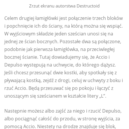
Zrzut ekranu autorstwa Destructoid
Celem drugiej łamigłówki jest połączenie trzech bloków
i popchnięcie ich do ściany, na którą można się wspiąć.
W wyjściowym składzie jeden sześcian unosi się na
jednej ze ścian bocznych. Pozostałe dwa są połączone,
podobnie jak pierwsza łamigłówka, na przeciwległej
bocznej ścianie. Tutaj dowiadujemy się, że Accio i
Depulso występują na uchwycie, do którego dążysz.
Jeśli chcesz przesunąć dwie kostki, aby spotkały się z
pływającą kostką, zejdź z drogi, celuj w uchwyty z boku i
rzuć Accio. Będą przesuwać się po pokoju i łączyć z
unoszącym się sześcianem w kształcie litery „L”.
Następnie możesz albo zajść za niego i rzucić Depulso,
albo pociągnąć całość do przodu, w stronę wyjścia, za
pomocą Accio. Niestety na drodze znajduje się blok,