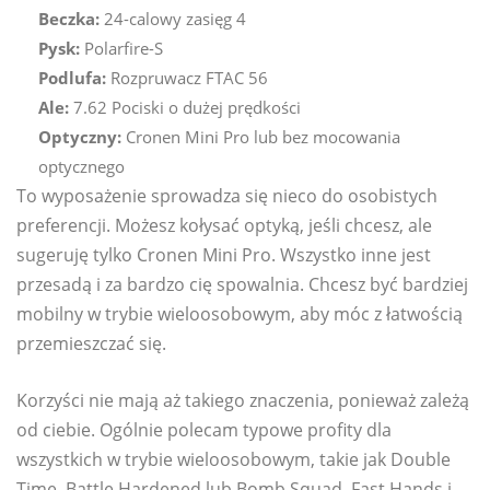
Beczka:
24-calowy zasięg 4
Pysk:
Polarfire-S
Podlufa:
Rozpruwacz FTAC 56
Ale:
7.62 Pociski o dużej prędkości
Optyczny:
Cronen Mini Pro lub bez mocowania
optycznego
To wyposażenie sprowadza się nieco do osobistych
preferencji. Możesz kołysać optyką, jeśli chcesz, ale
sugeruję tylko Cronen Mini Pro. Wszystko inne jest
przesadą i za bardzo cię spowalnia. Chcesz być bardziej
mobilny w trybie wieloosobowym, aby móc z łatwością
przemieszczać się.
Korzyści nie mają aż takiego znaczenia, ponieważ zależą
od ciebie. Ogólnie polecam typowe profity dla
wszystkich w trybie wieloosobowym, takie jak Double
Time, Battle Hardened lub Bomb Squad, Fast Hands i