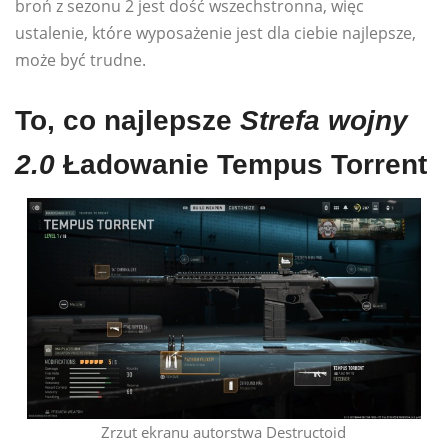
broń z sezonu 2 jest dość wszechstronna, więc
ustalenie, które wyposażenie jest dla ciebie najlepsze,
może być trudne.
To, co najlepsze
Strefa wojny
2.0
Ładowanie Tempus Torrent
Zrzut ekranu autorstwa Destructoid