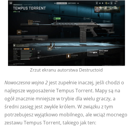
Zrzut ekranu autorstwa Destructoid
Nowoczesna wojna 2
jest zupełnie inaczej, jeśli chodzi o
najlepsze wyposażenie Tempus Torrent. Mapy są na
ogół znacznie mniejsze w trybie dla wielu graczy, a
średni zasięg jest zwykle królem. W związku z tym
potrzebujesz wyjątkowo mobilnego, ale wciąż mocnego
zestawu Tempus Torrent, takiego jak ten: