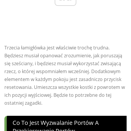
Trzecia łamigłówka jest właściwie trochę trudna.
Będziesz musiał opanować zrozumienie, jak poruszają
się sześciany, i będziesz musiał wykorzystać zwisającą
rzecz, o której wspomniałem wcześniej. Dodatkowym
elementem w każdym pokoju jest zasadniczo przycisk
resetowania. Umieszcza wszystkie kostki z powrotem w
ich pozycji wyjściowej. Będzie to potrzebne do tej
ostatniej zagadki.
Co To Jest Wyzwalanie Portów A
Przekierowanie Portów