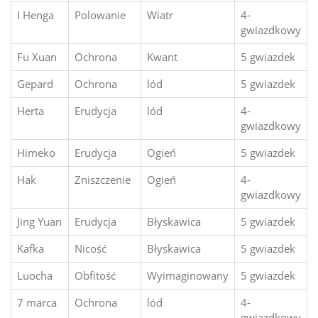
I Henga
Polowanie
Wiatr
4-
gwiazdkowy
Fu Xuan
Ochrona
Kwant
5 gwiazdek
Gepard
Ochrona
lód
5 gwiazdek
Herta
Erudycja
lód
4-
gwiazdkowy
Himeko
Erudycja
Ogień
5 gwiazdek
Hak
Zniszczenie
Ogień
4-
gwiazdkowy
Jing Yuan
Erudycja
Błyskawica
5 gwiazdek
Kafka
Nicość
Błyskawica
5 gwiazdek
Luocha
Obfitość
Wyimaginowany
5 gwiazdek
7 marca
Ochrona
lód
4-
gwiazdkowy