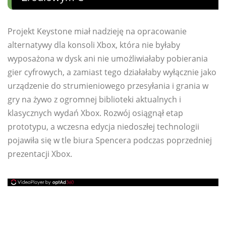
Projekt Keystone miał nadzieję na opracowanie
alternatywy dla konsoli Xbox, która nie byłaby
wyposażona w dysk ani nie umożliwiałaby pobierania
gier cyfrowych, a zamiast tego działałaby wyłącznie jako
urządzenie do strumieniowego przesyłania i grania w
gry na żywo z ogromnej biblioteki aktualnych i
klasycznych wydań Xbox. Rozwój osiągnął etap
prototypu, a wczesna edycja niedoszłej technologii
pojawiła się w tle biura Spencera podczas poprzedniej
prezentacji Xbox.