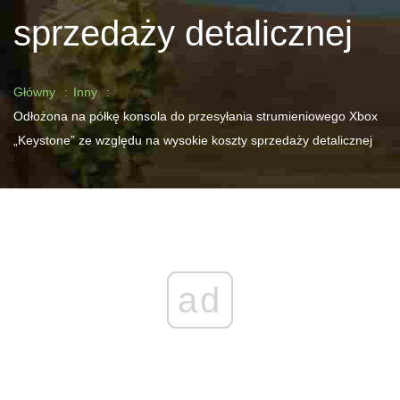
sprzedaży detalicznej
Główny
Inny
Odłożona na półkę konsola do przesyłania strumieniowego Xbox
„Keystone” ze względu na wysokie koszty sprzedaży detalicznej
ad