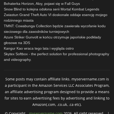
Bohaterka Horizon, Aloy, pojawi się w Fall Guys
Snow Blind to kolejna odsłona serii Mortal Kombat Legends
Zwiastun Grand Theft Auto VI doskonale oddaje esencję mojego
rodzinnego miasta
TMNT: Cowabunga Collection będzie zawierała wycofanie kodu
sieciowego dla zawodników turniejowych
Azure Striker Gunvolt w końcu otrzymuje japońskie podkłady
głosowe na 3DS
Kangur Kao wraca tego lata i wygląda ostro
Skytex Softbox - the perfect solution for professional photography
and videography.
Some posts may contain affiliate links. myservername.com is
a participant in the Amazon Services LLC Associates Program,
an affiliate advertising program designed to provide a means
for sites to earn advertising fees by advertising and linking to
Amazon(.com, .co.uk, .ca etc).
© Copyright
myservername.com
2026. All right reserved. |