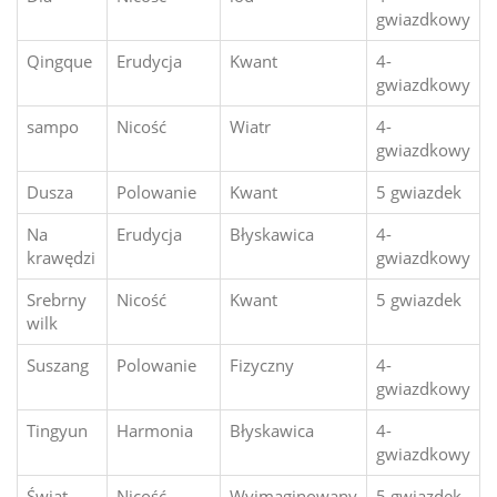
gwiazdkowy
Qingque
Erudycja
Kwant
4-
gwiazdkowy
sampo
Nicość
Wiatr
4-
gwiazdkowy
Dusza
Polowanie
Kwant
5 gwiazdek
Na
Erudycja
Błyskawica
4-
krawędzi
gwiazdkowy
Srebrny
Nicość
Kwant
5 gwiazdek
wilk
Suszang
Polowanie
Fizyczny
4-
gwiazdkowy
Tingyun
Harmonia
Błyskawica
4-
gwiazdkowy
Świat
Nicość
Wyimaginowany
5 gwiazdek