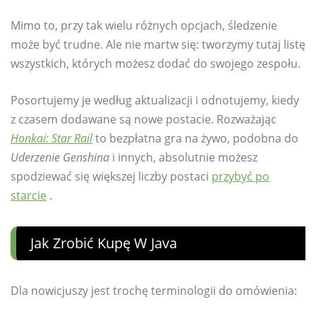
Mimo to, przy tak wielu różnych opcjach, śledzenie
może być trudne. Ale nie martw się: tworzymy tutaj listę
wszystkich, których możesz dodać do swojego zespołu.
Posortujemy je według aktualizacji i odnotujemy, kiedy
z czasem dodawane są nowe postacie. Rozważając
Honkai: Star Rail
to bezpłatna gra na żywo, podobna do
Uderzenie Genshina
i innych, absolutnie możesz
spodziewać się większej liczby postaci
przybyć po
starcie
.
Jak Zrobić Kupę W Java
Dla nowicjuszy jest trochę terminologii do omówienia: