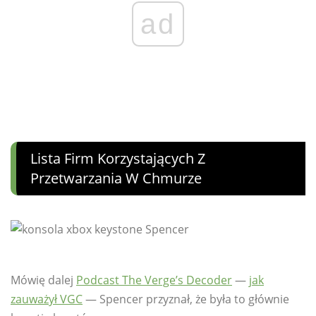
ad
Lista Firm Korzystających Z
Przetwarzania W Chmurze
Mówię dalej
Podcast The Verge’s Decoder
—
jak
zauważył VGC
— Spencer przyznał, że była to głównie