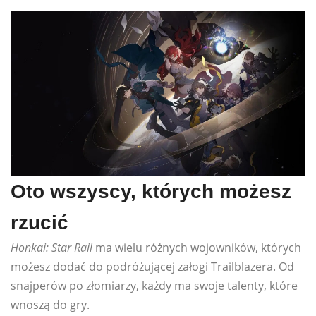
Oto wszyscy, których możesz
rzucić
Honkai: Star Rail
ma wielu różnych wojowników, których
możesz dodać do podróżującej załogi Trailblazera. Od
snajperów po złomiarzy, każdy ma swoje talenty, które
wnoszą do gry.