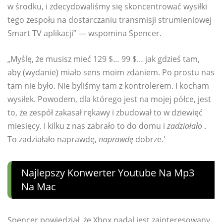
w środku, i zdecydowaliśmy się skoncentrować wysiłki
tego zespołu na dostarczaniu transmisji strumieniowej
Smart TV aplikacji” — wspomina Spencer.
„Myślę, że musisz mieć 129 $… 99 $… jak gdzieś tam,
aby (wydanie) miało sens moim zdaniem. Po prostu nas
tam nie było. Nie byliśmy tam z kontrolerem. I kocham
wysiłek. Powodem, dla którego jest na mojej półce, jest
to, że zespół zakasał rękawy i zbudował to w dziewięć
miesięcy. I kilku z nas zabrało to do domu i
zadziałało
.
To zadziałało naprawdę,
naprawdę
dobrze.'
Najlepszy Konwerter Youtube Na Mp3
Na Mac
Spencer powiedział, że Xbox nadal jest zainteresowany