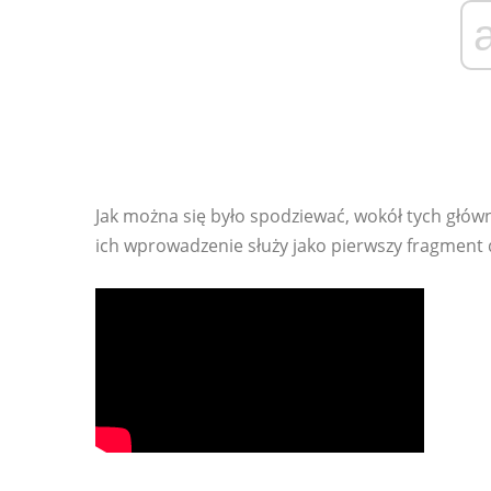
Jak można się było spodziewać, wokół tych główn
ich wprowadzenie służy jako pierwszy fragment d