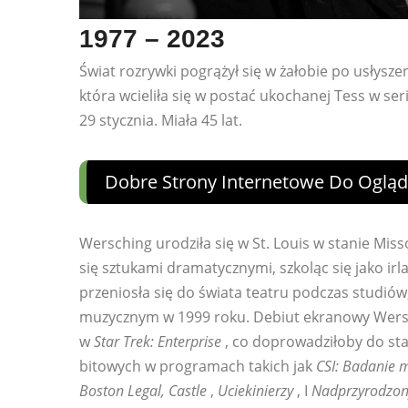
1977 – 2023
Świat rozrywki pogrążył się w żałobie po usłysz
która wcieliła się w postać ukochanej Tess w s
29 stycznia. Miała 45 lat.
Dobre Strony Internetowe Do Oglą
Wersching urodziła się w St. Louis w stanie Mis
się sztukami dramatycznymi, szkoląc się jako ir
przeniosła się do świata teatru podczas studiów
muzycznym w 1999 roku. Debiut ekranowy Wersch
w
Star Trek: Enterprise
, co doprowadziłoby do stał
bitowych w programach takich jak
CSI: Badanie m
Boston Legal, Castle
,
Uciekinierzy
, I
Nadprzyrodzon