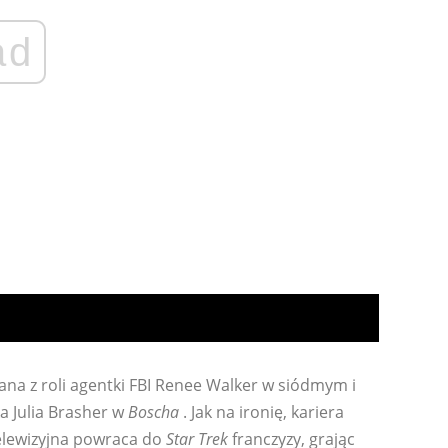
ad
nana z roli agentki FBI Renee Walker w siódmym i
ka Julia Brasher w
Boscha
. Jak na ironię, kariera
 telewizyjna powraca do
Star Trek
franczyzy, grając