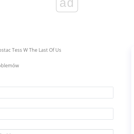
ad
ostac Tess W The Last Of Us
roblemów