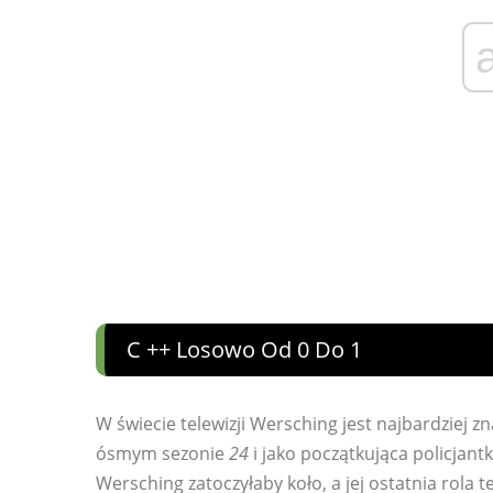
C ++ Losowo Od 0 Do 1
W świecie telewizji Wersching jest najbardziej z
ósmym sezonie
24
i jako początkująca policjant
Wersching zatoczyłaby koło, a jej ostatnia rola