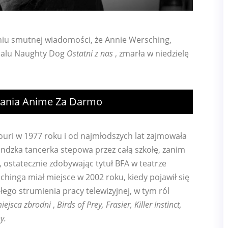
eniu smutnej wiadomości, że Annie Wersching,
erialu Naughty Dog
Ostatni z nas
, zmarła w niedzielę
dania Anime Za Darmo
souri w 1977 roku i od najmłodszych lat zajmowała
landzka tancerka stepowa przez całą szkołę, zanim
, ostatecznie zdobywając tytuł BFA w teatrze
inga miał miejsce w 2002 roku, kiedy pojawił się
ego strumienia pracy telewizyjnej, w tym ról
iejsca zbrodni
,
Birds of Prey, Frasier, Killer Instinct,
y.