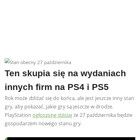
Ten skupia się na wydaniach
innych firm na PS4 i PS5
Rok może zbliżać się do końca, ale jest jeszcze inny stan
gry, aby pokazać, jakie gry są jeszcze w drodze.
PlayStation
ogłoszone dzisiaj
że 27 października będzie
gospodarzem nowego stanu gry.