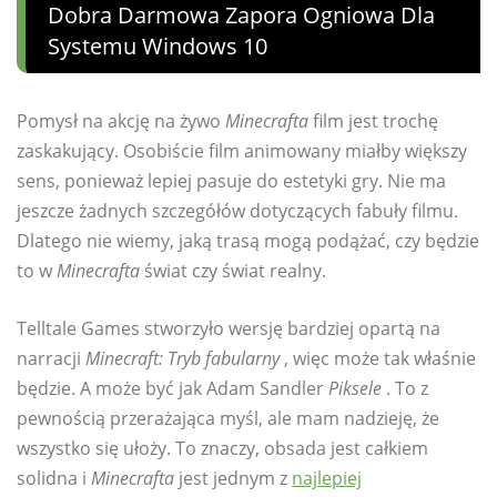
Dobra Darmowa Zapora Ogniowa Dla
Systemu Windows 10
Pomysł na akcję na żywo
Minecrafta
film jest trochę
zaskakujący. Osobiście film animowany miałby większy
sens, ponieważ lepiej pasuje do estetyki gry. Nie ma
jeszcze żadnych szczegółów dotyczących fabuły filmu.
Dlatego nie wiemy, jaką trasą mogą podążać, czy będzie
to w
Minecrafta
świat czy świat realny.
Telltale Games stworzyło wersję bardziej opartą na
narracji
Minecraft: Tryb fabularny
, więc może tak właśnie
będzie. A może być jak Adam Sandler
Piksele
. To z
pewnością przerażająca myśl, ale mam nadzieję, że
wszystko się ułoży. To znaczy, obsada jest całkiem
solidna i
Minecrafta
jest jednym z
najlepiej