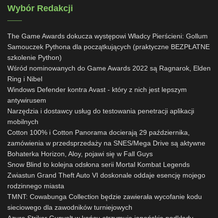
Wybór Redakcji
The Game Awards dokucza występowi Władcy Pierścieni: Gollum
Samouczek Pythona dla początkujących (praktyczne BEZPŁATNE
szkolenie Python)
Wśród nominowanych do Game Awards 2022 są Ragnarok, Elden
Ring i Nibel
Windows Defender kontra Avast - który z nich jest lepszym
antywirusem
Narzędzia i dostawcy usług do testowania penetracji aplikacji
mobilnych
Cotton 100% i Cotton Panorama docierają 29 października,
zamówienia w przedsprzedaży na SNES/Mega Drive są aktywne
Bohaterka Horizon, Aloy, pojawi się w Fall Guys
Snow Blind to kolejna odsłona serii Mortal Kombat Legends
Zwiastun Grand Theft Auto VI doskonale oddaje esencję mojego
rodzinnego miasta
TMNT: Cowabunga Collection będzie zawierała wycofanie kodu
sieciowego dla zawodników turniejowych
Azure Striker Gunvolt w końcu otrzymuje japońskie podkłady