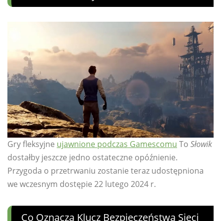
Gry fleksyjne
ujawnione podczas Gamescomu
To
Słowik
dostałby jeszcze jedno ostateczne opóźnienie.
Przygoda o przetrwaniu zostanie teraz udostępniona
we wczesnym dostępie 22 lutego 2024 r.
Co Oznacza Klucz Bezpieczeństwa Sieci