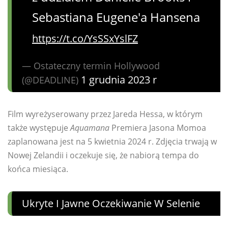
Sebastiana Eugene'a Hansena
https://t.co/YsSSxYslFZ
— Ostateczny termin Hollywood
1 grudnia 2023 r
(@DEADLINE)
Film wyreżyserowany przez Jareda Hessa, w którym
także występuje
Aquamana
Premiera Jasona Momoa
zaplanowana jest na 5 kwietnia 2024 r. Zdjęcia trwają w
Nowej Zelandii i oczekuje się, że nabiorą tempa do
końca miesiąca.
Ukryte I Jawne Oczekiwanie W Selenie