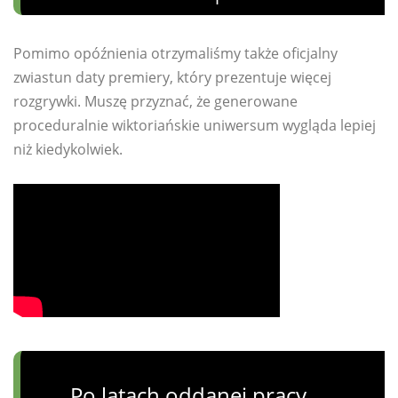
Pomimo opóźnienia otrzymaliśmy także oficjalny
zwiastun daty premiery, który prezentuje więcej
rozgrywki. Muszę przyznać, że generowane
proceduralnie wiktoriańskie uniwersum wygląda lepiej
niż kiedykolwiek.
„
Po latach oddanej pracy