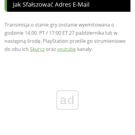
Jak Sfałszować Adres E-Mail
Transmisja o stanie gry zostanie wyemitowana o
godzinie 14.00. PT / 17:00 ET 27 października lub w
następną środę. PlayStation prześle go strumieniowo
do obu ich
Skurcz
oraz
youtube
kanały.
ad