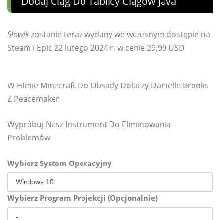
Dodaj Ciąg Do Tablicy Ciągów Java
Słowik
zostanie teraz wydany we wczesnym dostępie na
Steam i Epic 22 lutego 2024 r. w cenie 29,99 USD
W Filmie Minecraft Do Obsady Dolaczy Danielle Brooks
Z Peacemaker
Wypróbuj Nasz Instrument Do Eliminowania
Problemów
Wybierz System Operacyjny
Wybierz Program Projekcji (Opcjonalnie)