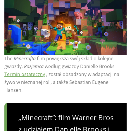
The
Minecrafta
film powiększa swój skład o kolejne
gwiazdy.
Rozjemca
według gwiazdy Danielle Brooks
Termin ostateczny
, został obsadzony w adaptacji na
żywo w nieznanej roli, a także Sebastian Eugene
Hansen.
„Minecraft”: film Warner Bros
z udziałem Danielle Brooks i