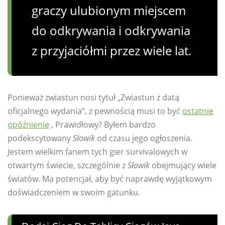
graczy ulubionym miejscem
do odkrywania i odkrywania
z przyjaciółmi przez wiele lat.
Ponieważ zwiastun nosi tytuł „Zwiastun z datą
oficjalnego wydania”, z pewnością musi to być
ostatnie
opóźnienie
, Prawidłowy? Byłem bardzo
podekscytowany
Słowik
od czasu jego ogłoszenia.
Jestem wielkim fanem tych gier survivalowych w
otwartym świecie, szczególnie z
Słowik
obejmujący wiele
światów. Ma potencjał, aby być naprawdę wyjątkowym
doświadczeniem w swoim gatunku.