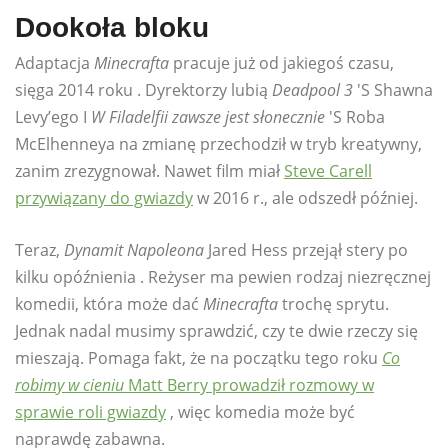
Dookoła bloku
Adaptacja
Minecrafta
pracuje już od jakiegoś czasu,
sięga 2014 roku . Dyrektorzy lubią
Deadpool 3
'S Shawna
Levy’ego I
W Filadelfii zawsze jest słonecznie
'S Roba
McElhenneya na zmianę przechodził w tryb kreatywny,
zanim zrezygnował. Nawet film miał
Steve Carell
przywiązany do gwiazdy
w 2016 r., ale odszedł później.
Teraz,
Dynamit Napoleona
Jared Hess przejął stery po
kilku opóźnienia . Reżyser ma pewien rodzaj niezręcznej
komedii, która może dać
Minecrafta
trochę sprytu.
Jednak nadal musimy sprawdzić, czy te dwie rzeczy się
mieszają. Pomaga fakt, że na początku tego roku
Co
robimy w cieniu
Matt Berry prowadził rozmowy w
sprawie roli gwiazdy
, więc komedia może być
naprawdę zabawna.