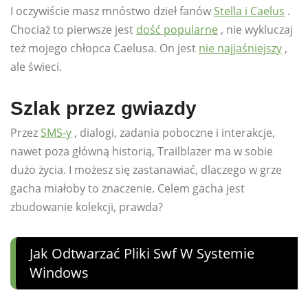
I oczywiście masz mnóstwo dzieł fanów
Stella i Caelus
.
Chociaż to pierwsze jest
dość popularne
, nie wykluczaj
też mojego chłopca Caelusa. On jest
nie najjaśniejszy
,
ale świeci.
Szlak przez gwiazdy
Przez
SMS-y
, dialogi, zadania poboczne i interakcje,
nawet poza główną historią, Trailblazer ma w sobie
dużo życia. I możesz się zastanawiać, dlaczego w grze
gacha miałoby to znaczenie. Celem gacha jest
zbudowanie kolekcji, prawda?
Jak Odtwarzać Pliki Swf W Systemie
Windows