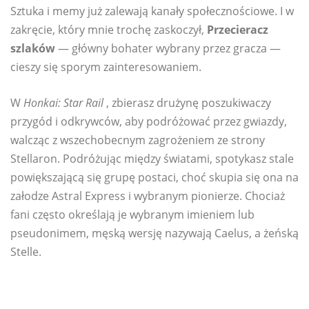
Sztuka i memy już zalewają kanały społecznościowe. I w
zakręcie, który mnie trochę zaskoczył,
Przecieracz
szlaków
— główny bohater wybrany przez gracza —
cieszy się sporym zainteresowaniem.
W
Honkai: Star Rail
, zbierasz drużynę poszukiwaczy
przygód i odkrywców, aby podróżować przez gwiazdy,
walcząc z wszechobecnym zagrożeniem ze strony
Stellaron. Podróżując między światami, spotykasz stale
powiększającą się grupę postaci, choć skupia się ona na
załodze Astral Express i wybranym pionierze. Chociaż
fani często określają je wybranym imieniem lub
pseudonimem, męską wersję nazywają Caelus, a żeńską
Stelle.