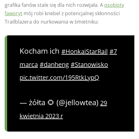
grafika fanów stale się dla nich rozwijała. A
osobisty
faworyt
mój robi knebel z potencjalnej skłonności
Trailblazera do nurkowania w śmietniku:
Kocham ich
#HonkaiStarRail
#7
marca
#danheng
#Stanowisko
pic.twitter.com/195RtkLypQ
— żółta 🌻 (@jellowtea)
29
kwietnia 2023 r