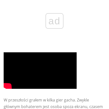
ad
W przeszłości grałem w kilka gier gacha. Zwykle
głównym bohaterem jest osoba spoza ekranu, czasem