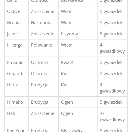
Bailu
Obfitość
Błyskawica
5 gwiazdek
Ostrze
Zniszczenie
Wiatr
5 gwiazdek
Bronia
Harmonia
Wiatr
5 gwiazdek
jasne
Zniszczenie
Fizyczny
5 gwiazdek
I Henga
Polowanie
Wiatr
4-
gwiazdkowy
Fu Xuan
Ochrona
Kwant
5 gwiazdek
Gepard
Ochrona
lód
5 gwiazdek
Herta
Erudycja
lód
4-
gwiazdkowy
Himeko
Erudycja
Ogień
5 gwiazdek
Hak
Zniszczenie
Ogień
4-
gwiazdkowy
Jing Yuan
Erudycja
Błyskawica
5 gwiazdek