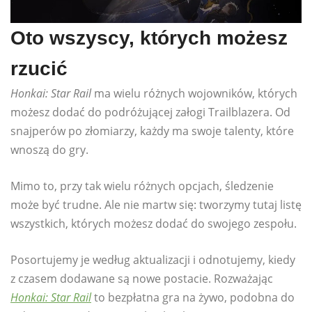
Oto wszyscy, których możesz
rzucić
Honkai: Star Rail
ma wielu różnych wojowników, których
możesz dodać do podróżującej załogi Trailblazera. Od
snajperów po złomiarzy, każdy ma swoje talenty, które
wnoszą do gry.
Mimo to, przy tak wielu różnych opcjach, śledzenie
może być trudne. Ale nie martw się: tworzymy tutaj listę
wszystkich, których możesz dodać do swojego zespołu.
Posortujemy je według aktualizacji i odnotujemy, kiedy
z czasem dodawane są nowe postacie. Rozważając
Honkai: Star Rail
to bezpłatna gra na żywo, podobna do