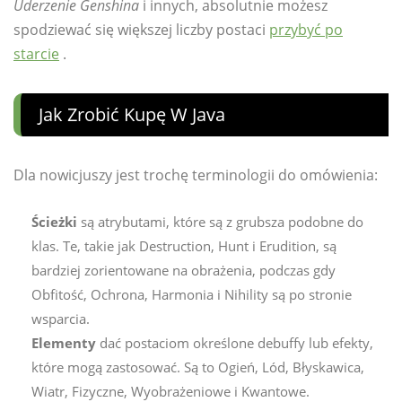
Uderzenie Genshina
i innych, absolutnie możesz
spodziewać się większej liczby postaci
przybyć po
starcie
.
Jak Zrobić Kupę W Java
Dla nowicjuszy jest trochę terminologii do omówienia:
Ścieżki
są atrybutami, które są z grubsza podobne do
klas. Te, takie jak Destruction, Hunt i Erudition, są
bardziej zorientowane na obrażenia, podczas gdy
Obfitość, Ochrona, Harmonia i Nihility są po stronie
wsparcia.
Elementy
dać postaciom określone debuffy lub efekty,
które mogą zastosować. Są to Ogień, Lód, Błyskawica,
Wiatr, Fizyczne, Wyobrażeniowe i Kwantowe.