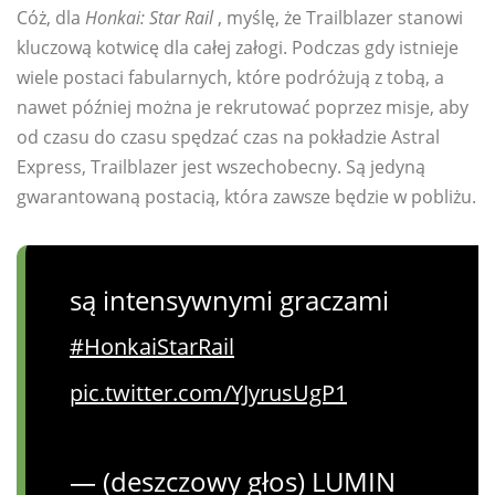
Cóż, dla
Honkai: Star Rail
, myślę, że Trailblazer stanowi
kluczową kotwicę dla całej załogi. Podczas gdy istnieje
wiele postaci fabularnych, które podróżują z tobą, a
nawet później można je rekrutować poprzez misje, aby
od czasu do czasu spędzać czas na pokładzie Astral
Express, Trailblazer jest wszechobecny. Są jedyną
gwarantowaną postacią, która zawsze będzie w pobliżu.
są intensywnymi graczami
#HonkaiStarRail
pic.twitter.com/YJyrusUgP1
— (deszczowy głos) LUMIN