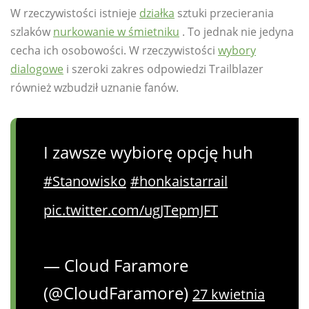
W rzeczywistości istnieje
działka
sztuki przecierania
szlaków
nurkowanie w śmietniku
. To jednak nie jedyna
cecha ich osobowości. W rzeczywistości
wybory
dialogowe
i szeroki zakres odpowiedzi Trailblazer
również wzbudził uznanie fanów.
I zawsze wybiorę opcję huh
#Stanowisko
#honkaistarrail
pic.twitter.com/ugJTepmJFT
— Cloud Faramore
(@CloudFaramore)
27 kwietnia