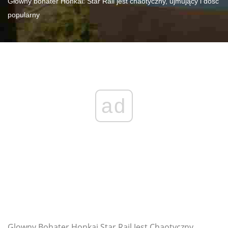
Główny bohater Honkai: Star Rail jest chaotyczny, ujmujący i dość
popularny
ad
Glowny Bohater Honkai Star Rail Jest Chaotyczny