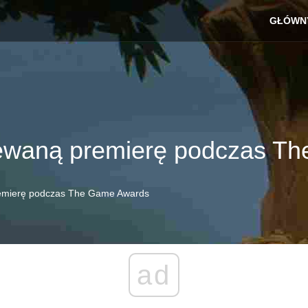
GŁÓWN
iewaną premierę podczas T
remierę podczas The Game Awards
ad