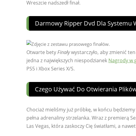
Wreszcie nadszedł finał.
Darmowy Ripper Dvd Dla Systemu 
Otwarte bety
Finały
wystarczyło, aby zmienić te
jedna z największych niespodzianek
Nagrody w 
PS5 i Xbox Series X/S.
Czego Używać Do Otwierania Plikó
Chociaż mieliśmy już próbkę, w końcu będziemy
pełna adrenaliny strzelanka. Wraz z premierą Se
Las Vegas, która zaskoczy Cię światłami, a nawe