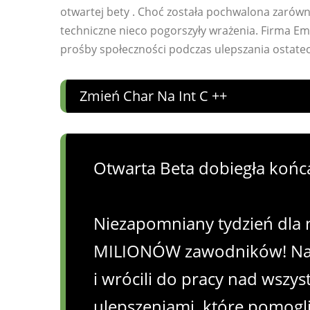
otwartej bety . Choć została pochwalona zarówn
techniczne nieco pogorszyły wrażenia. Firma Em
prośby społeczności podczas ulepszania ostatecz
Zmień Char Na Int C ++
Otwarta Beta dobiegła końc
Niezapomniany tydzień dla 
MILIONÓW zawodników! Nads
i wrócili do pracy nad wszy
ulepszeniami, które pomogli