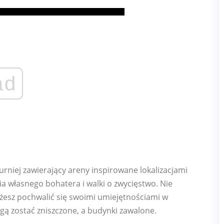
ad
turniej zawierający areny inspirowane lokalizacjami
a własnego bohatera i walki o zwycięstwo. Nie
żesz pochwalić się swoimi umiejętnościami w
ą zostać zniszczone, a budynki zawalone.