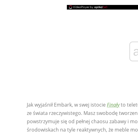
Jak wyjaśnił Embark, w swej istocie
Finały
to tele
ze świata rzeczywistego. Masz swobodę tworzeni
powstrzymuje się od pełnej chaosu zabawy i mo
środowiskach na tyle reaktywnych, że meble mog