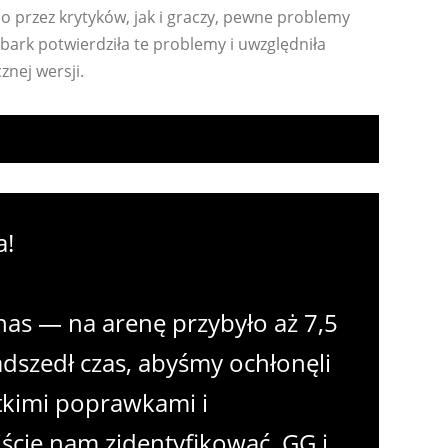
o przez krytyków, jak i graczy, pewne problemy
bark potwierdziła te problemy i uwzględniła
nej wersji.
a!
nas — na arenę przybyło aż 7,5
zedł czas, abyśmy ochłonęli
stkimi poprawkami i
ście nam zidentyfikować. GG i