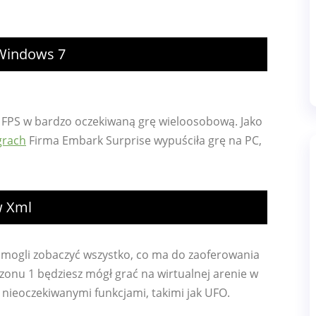
Windows 7
n FPS w bardzo oczekiwaną grę wieloosobową. Jako
grach
Firma Embark Surprise wypuściła grę na PC,
w Xml
 mogli zobaczyć wszystko, co ma do zaoferowania
zonu 1 będziesz mógł grać na wirtualnej arenie w
t nieoczekiwanymi funkcjami, takimi jak UFO.