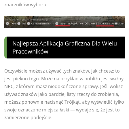
znaczników wyboru.
Najlepsza Aplikacja Graficzna Dla Wielu
Pracowników
Oczywiście możesz używać tych znaków, jak chcesz; to
jest piękno tego. Może na przykład w pobliżu jest ważny
NPC, z którym masz niedokończone sprawy. Jeśli wolisz
używać znaków jako bardziej listy rzeczy do zrobienia,
możesz ponownie nacisnąć Trójkąt, aby wyświetlić tylko
swoje oznaczone miejsca łaski — wydaje się, że jest to
zamierzone podejście.