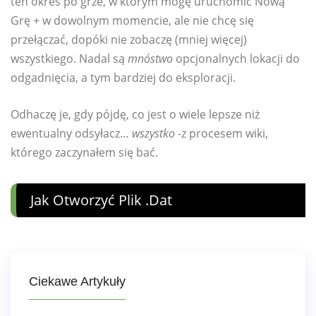
ten okres po grze, w którym mogę uruchomić Nową
Grę + w dowolnym momencie, ale nie chcę się
przełączać, dopóki nie zobaczę (mniej więcej)
wszystkiego. Nadal są
mnóstwo
opcjonalnych lokacji do
odgadnięcia, a tym bardziej do eksploracji.
Odhaczę je, gdy pójdę, co jest o wiele lepsze niż
ewentualny odsyłacz…
wszystko
-z procesem wiki,
którego zaczynałem się bać.
Jak Otworzyć Plik .dat
Ciekawe Artykuły