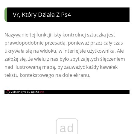
Vr, Który Działa Z Ps4
Nazywanie tej funkcji listy kontrolnej sztuczką jest
prawdopodobnie przesadą, ponieważ przez cały czas
ukrywała się na widoku, w interfejsie użytkownika. Ale
założę się, że wielu z nas było zbyt zajętych ślęczeniem
nad ilustrowaną mapą, by zauważyć każdy kawałek
tekstu kontekstowego na dole ekranu.
ad