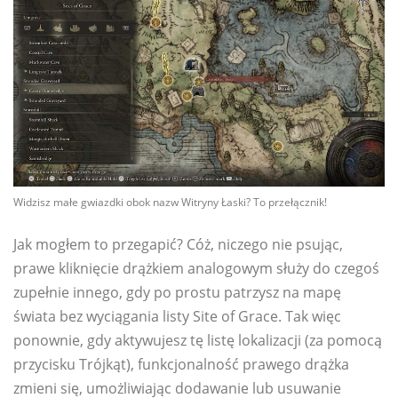
Widzisz małe gwiazdki obok nazw Witryny Łaski? To przełącznik!
Jak mogłem to przegapić? Cóż, niczego nie psując,
prawe kliknięcie drążkiem analogowym służy do czegoś
zupełnie innego, gdy po prostu patrzysz na mapę
świata bez wyciągania listy Site of Grace. Tak więc
ponownie, gdy aktywujesz tę listę lokalizacji (za pomocą
przycisku Trójkąt), funkcjonalność prawego drążka
zmieni się, umożliwiając dodawanie lub usuwanie