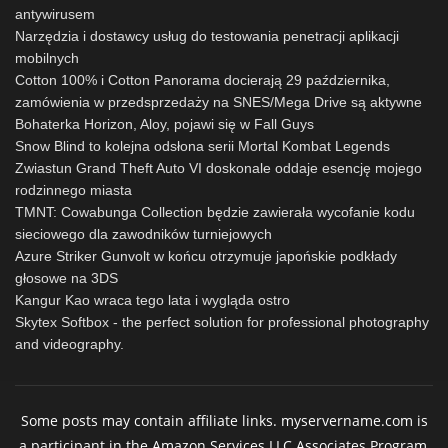
antywirusem
Narzędzia i dostawcy usług do testowania penetracji aplikacji
mobilnych
Cotton 100% i Cotton Panorama docierają 29 października,
zamówienia w przedsprzedaży na SNES/Mega Drive są aktywne
Bohaterka Horizon, Aloy, pojawi się w Fall Guys
Snow Blind to kolejna odsłona serii Mortal Kombat Legends
Zwiastun Grand Theft Auto VI doskonale oddaje esencję mojego
rodzinnego miasta
TMNT: Cowabunga Collection będzie zawierała wycofanie kodu
sieciowego dla zawodników turniejowych
Azure Striker Gunvolt w końcu otrzymuje japońskie podkłady
głosowe na 3DS
Kangur Kao wraca tego lata i wygląda ostro
Skytex Softbox - the perfect solution for professional photography
and videography.
Some posts may contain affiliate links. myservername.com is
a participant in the Amazon Services LLC Associates Program,