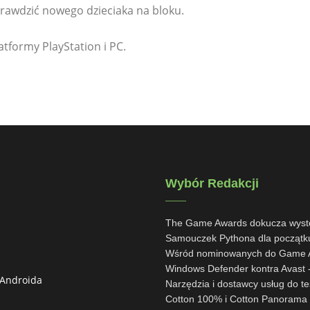
prawdzić nowego dzieciaka na bloku.
tformy PlayStation i PC.
Wybór Redakcji
The Game Awards dokucza wystę
Samouczek Pythona dla początk
Wśród nominowanych do Game Aw
Windows Defender kontra Avast -
 Androida
Narzędzia i dostawcy usług do te
Cotton 100% i Cotton Panorama 