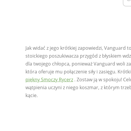
Jak widać z jego krótkiej zapowiedzi, Vanguard t
stoickiego poszukiwacza przygód z błyskiem wd
dla twojego chłopca, ponieważ Vanguard woli z
która oferuje mu połączenie siły i zasięgu. Krót
piękny Smoczy Rycerz
. Zostaw ją w spokoju! Cel
wątpienia uczyni z niego koszmar, z którym trzeb
kącie.