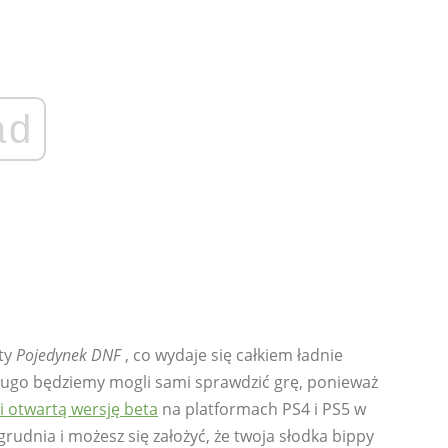
ad
sty
Pojedynek DNF
, co wydaje się całkiem ładnie
ługo będziemy mogli sami sprawdzić grę, ponieważ
li otwartą wersję beta
na platformach PS4 i PS5 w
udnia i możesz się założyć, że twoja słodka bippy