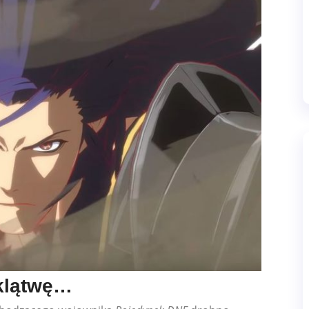
 klątwę…