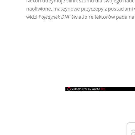
Nexon utrzymuje silnik szumu dla swojego na
naoliwione, maszynowe przyczepy z postaciami 
widzi
Pojedynek DNF
światło reflektorów pada na