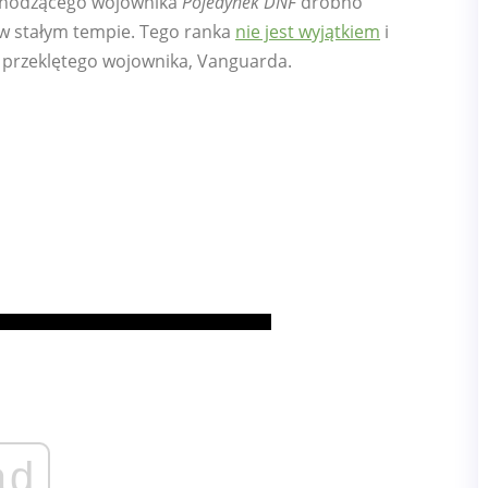
dchodzącego wojownika
Pojedynek DNF
drobno
w stałym tempie. Tego ranka
nie jest wyjątkiem
i
 przeklętego wojownika, Vanguarda.
ad