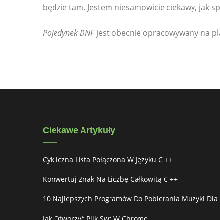
będzie tam. Jestem niesamowicie ciekawy, jak s
Pojedynek DNF
jest obecnie opracowywany na pla
Ciekawe Artykuły
Cykliczna Lista Połączona W Języku C ++
Konwertuj Znak Na Liczbę Całkowitą C ++
10 Najlepszych Programów Do Pobierania Muzyki Dla
Jak Otworzyć Plik Swf W Chrome