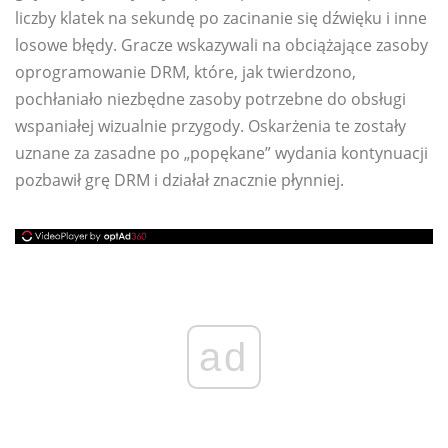
liczby klatek na sekundę po zacinanie się dźwięku i inne
losowe błędy. Gracze wskazywali na obciążające zasoby
oprogramowanie DRM, które, jak twierdzono,
pochłaniało niezbędne zasoby potrzebne do obsługi
wspaniałej wizualnie przygody. Oskarżenia te zostały
uznane za zasadne po „popękane” wydania kontynuacji
pozbawił grę DRM i działał znacznie płynniej.
ad