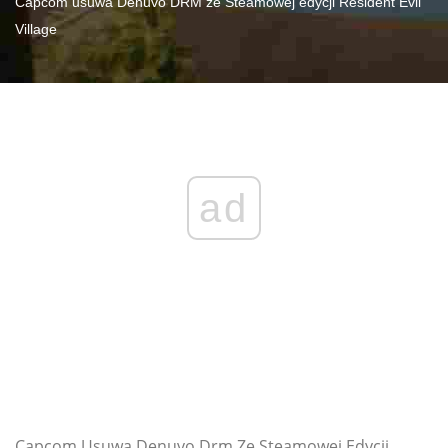
Capcom usuwa Denuvo DRM ze Steamowej edycji Resident Evil
Village
ad
Capcom Usuwa Denuvo Drm Ze Steamowej Edycji