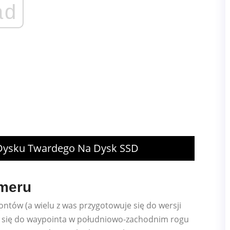
ad
Dysku Twardego Na Dysk SSD
umeru
ontów (a wielu z was przygotowuje się do wersji
daj się do waypointa w południowo-zachodnim rogu