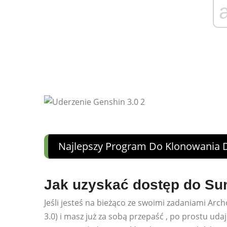
Najlepszy Program Do Klonowania 
Jak uzyskać dostęp do S
Jeśli jesteś na bieżąco ze swoimi zadaniami Arch
3.0) i masz już za sobą przepaść , po prostu u