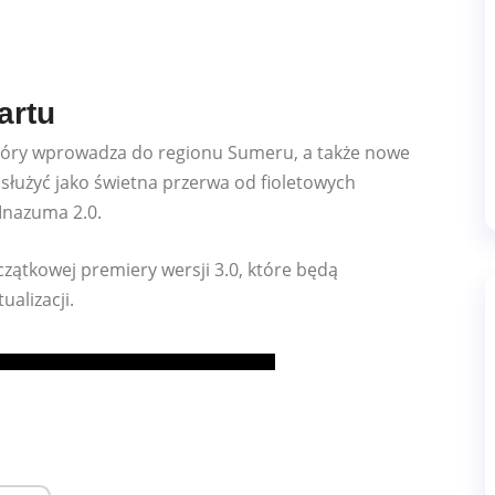
artu
tóry wprowadza do regionu Sumeru, a także nowe
 służyć jako świetna przerwa od fioletowych
 Inazuma 2.0.
zątkowej premiery wersji 3.0, które będą
alizacji.